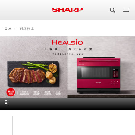
移
至
主
內
首頁
最新消息
廚房調理
會員登入/註冊
會員中心
顧客服務
夏普可購樂線上
容
居家影視
電視/顯示器系列
空氣淨化
空氣淨化系列
生活家電
AQUOS 8K
影音週邊
冰箱系列
廚房調理
Purefit空氣美學機
冷暖空調系列
AQUOS XLED
藍牙音響
技術
水波爐
生活用品
冷凍庫
技術
AIoT智慧空氣清淨機
冷暖型
除濕機系列
AQUOS QLED
夏普量子臻原色
照明系列
美容系列
AIoT智慧水波爐
烹飪
六門
冰箱系列介紹
清洗系列
水活力空氣清淨機
AIoT智慧空調
2合1空氣清淨除濕機
技術
AQUOS 4K UHD
AQUOS XLED
美容保濕
行動裝置
LED吸頂燈
鞋體保養系列
水波爐
AIoT智慧零水鍋