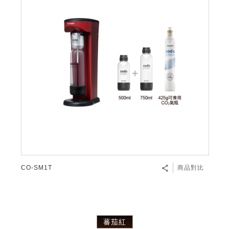
微波爐
五門(左右開)
四門對開除菌冰箱
無孔槽系列介紹
RACTIVE Air系列
空氣清淨機
冷專型
自動除菌離子除濕機
新型冠狀病毒抑制實證
電風扇系列
AQUOS 2K FHD
AQUOS 8K 第三代
商用設備
水活力美容保濕器
美髮造型
高科技鞋履賦活器
防護用品系列
零水鍋
機械轉盤微波爐
飲品
四門
左右開除菌冰箱
無孔槽洗衣機
羽量級無線快充吸塵器
FAQ
自動除菌離子產生器
故障代碼查詢
高效除濕機
自動除菌離子實證
DC直流馬達立扇
暖風系列
8K影像技術展現
商用解決方案
耗材配件
吹風機
頭皮調理
低反射蛾眼面罩
保溫/冷藏系列
電子平板微波爐
咖啡機
淨水器
三門
滾筒洗衣機/乾衣機
無孔槽洗衣機
AIoT智慧聯網除濕機
J-TECH空調技術
3D清淨循環扇
多功能暖烘機
FAQ
商用顯示器
正負離子造型器
頭皮手持按摩器
FAQ
TEKION COOLER 科技酷冷袋
電子轉盤微波爐
Soda Presso氣泡水機
超淨系列淨水器
FAQ
雙門
直立變頻洗衣機
左右開冰箱
乾淨方美學除濕機
空氣清淨機結合捕蚊技術
涼暖離子扇
PCI 自動除菌離子
商用投影機
商用微波爐
美容家電
淨水器濾芯
iBarista 智慧咖啡機
超音波清洗棒
無線吸塵器
自動除菌離子技術
觸控式電子白板
商用空氣清淨機
零水鍋
拼接電視牆
水波爐
CO-SM1T
商品對比
DirectView LED
蕃茄紅