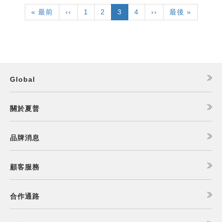
First
« 最前
Previous
‹‹
頁
1
頁
2
目
3
頁
4
下
››
Last
最後 »
page
page
面
面
前
面
一
page
頁
頁
面
Global
關於夏普
品牌消息
顧客服務
合作通路