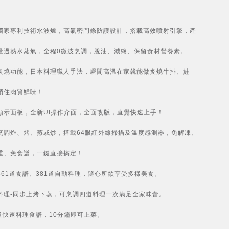
獨家專利技術水波爐，高氣密門條防護設計，搭載高效噴射引擎，產
量過熱水蒸氣，全程0微波烹調，脫油、減鹽、保留食材營養素。
炙燒功能，日本料理職人手法，瞬間高溫在家就能做炙燒牛排、鮭
鎖住肉質鮮味！
顯示面板，全新UI操作介面，全面改版，直覺快速上手！
烹調炸、烤、蒸或炒，搭載64眼紅外線掃描及溫度感測器，免解凍、
重、免食譜，一鍵直接搞定！
361道食譜、381道自動料理，隨心所欲享受多樣美食。
料理-同步上烤下蒸，可烹調四道料理一次滿足全家味蕾。
0道快速料理食譜，10分鐘即可上菜。