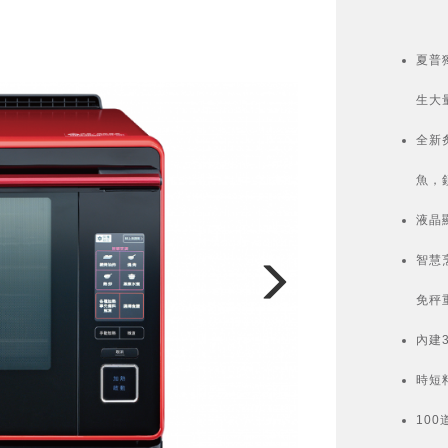
夏普
生大
全新
魚，
液晶
智慧
免秤
內建
時短
10