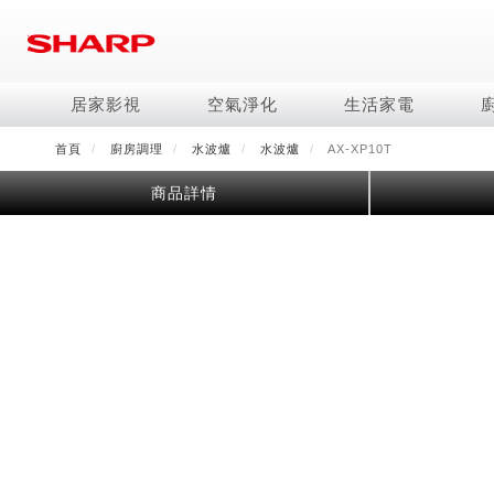
移
至
主
內
居家影視
空氣淨化
生活家電
容
首頁
廚房調理
水波爐
水波爐
AX-XP10T
電視/顯示器系列
空氣淨化系列
冰箱系列
水波爐
照明系列
美容保濕
商用解決方案
影音週邊
冷暖空調系列
技術
烹飪
鞋體保養系列
美髮造型
商品詳情
AQUOS 8K
Purefit空氣美學機
冷凍庫
AIoT智慧水波爐
LED吸頂燈
水活力美容保濕器
商用顯示器
藍牙音響
冷暖型
冰箱系列介紹
AIoT智慧零水鍋
高科技鞋履賦活器
吹風機
商用微波爐
AQUOS XLED
AIoT智慧空氣清淨機
六門
水波爐
商用投影機
AIoT智慧空調
四門對開除菌冰箱
零水鍋
正負離子造型器
商用空氣清淨機
AQUOS QLED
水活力空氣清淨機
五門(左右開)
觸控式電子白板
冷專型
左右開除菌冰箱
AQUOS 4K UHD
空氣清淨機
四門
拼接電視牆
故障代碼查詢
AQUOS 2K FHD
自動除菌離子產生器
三門
DirectView LED
雙門
電風扇系列
FAQ
淨水器
暖風系列
FAQ
DC直流馬達立扇
無孔槽洗衣機
超淨系列淨水器
多功能暖烘機
iBarista 智慧咖啡機
3D清淨循環扇
左右開冰箱
淨水器濾芯
零水鍋
涼暖離子扇
無線吸塵器
水波爐