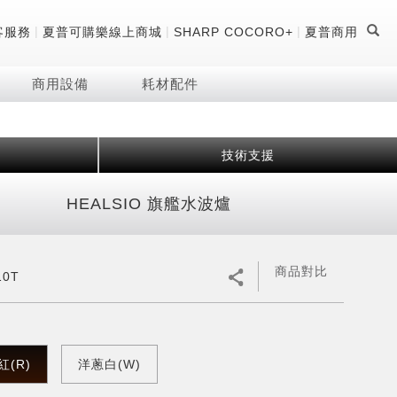
|
|
|
客服務
夏普可購樂線上商城
SHARP COCORO+
夏普商用
商用設備
耗材配件
技術支援
證
器
 科技酷冷袋
機
HEALSIO 旗艦水波爐
技術
商品對比
10T
紅(R)
洋蔥白(W)