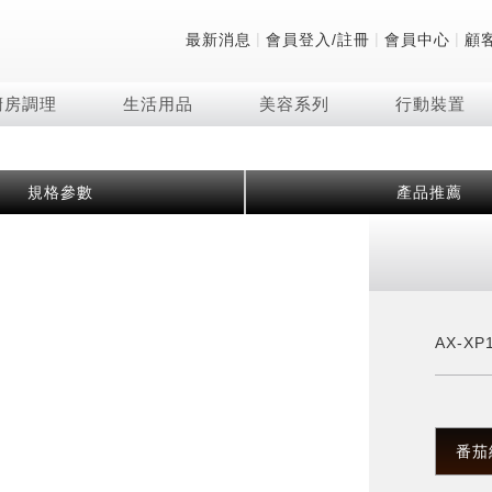
|
|
|
最新消息
會員登入/註冊
會員中心
顧
廚房調理
生活用品
美容系列
行動裝置
技術
除濕機系列
清洗系列
微波爐
防護用品系列
頭皮調理
技術
RACTIVE Air系列
飲品
保溫/冷藏系列
FAQ
規格參數
產品推薦
夏普量子臻原色
2合1空氣清淨除濕機
無孔槽系列介紹
機械轉盤微波爐
低反射蛾眼面罩
頭皮手持按摩器
新型冠狀病毒抑制實
羽量級無線快充吸塵
咖啡機
TEKION COOLER
美容家電
AQUOS XLED
自動除菌離子除濕機
無孔槽洗衣機
電子平板微波爐
自動除菌離子實證
Soda Presso氣泡水
AQUOS 8K 第三代
高效除濕機
滾筒洗衣機/乾衣機
電子轉盤微波爐
J-TECH空調技術
8K影像技術展現
AIoT智慧聯網除濕機
直立變頻洗衣機
空氣清淨機結合捕蚊
乾淨方美學除濕機
超音波清洗棒
自動除菌離子技術
AX-XP
FAQ
PCI 自動除菌離子
番茄