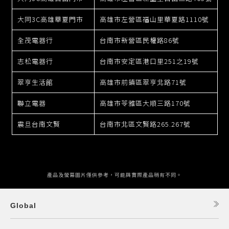
大同3C高雄華夏門市
高雄市左營區福山里華夏路1110號
全茂電器行
台南市新營區民權路86號
志松電器行
台南市安定區港口里251之19號
翠亨生活館
高雄市前鎮區翠亨北路71號
聯立電器
高雄市苓雅區大順三路170號
震旦台南文賢
台南市北區文賢路265.267號
產品及螢幕圖片僅供參考，可能與實際產品稍有不同。
Global