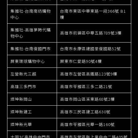
集雅社-台南南紡購物
台南市東區中華東路一段366號 B1
中心
樓
集雅社-高雄夢時代購
高雄市前鎮區中華五路789號3樓
物中心
集雅社-台南復國門市
台南市永康區建國里復國路52號
屏東環球購物中心
屏東市仁愛路90號4樓
左營新光三越
高雄市左營區高鐵路123號9樓
高雄三多門市
高雄市苓雅區三多二路21號
燦坤新岡山
高雄市岡山區溪東路68號2樓
燦坤新建工
高雄市三民區建工路630號
燦坤新光華
高雄市苓雅區光華一路160號
大同3C高雄自由門市
高雄市左營區新上里自由二路405號