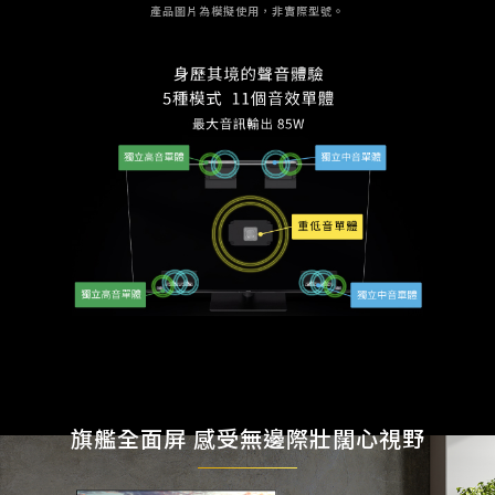
產品圖片為模擬使用，非實際型號。
旗艦全面屏 感受無邊際壯闊心視野