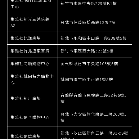
集雅社-新竹巨城購物
新竹市東區中央路229號B1樓
中心
集雅社新光三越信義
台北市信義區松高路12號7樓
A8
集雅社比漾廣場
新北市永和區中山路一段238號5樓
集雅社竹北遠東百貨
新竹市東區西大路323號5樓
集雅社尚順購物中心
苗栗縣頭份市中央路105號5樓
集雅社桃園特力購物中
桃園市蘆竹區中正路1號5樓
心
宜蘭縣宜蘭市民權路二段38巷6號3
集雅社新月廣場
樓
台北市大安區敦化南路二段203號5
集雅社遠企購物中心
樓
新北市汐止區新台五路一段93-99號
集雅社遠雄廣場