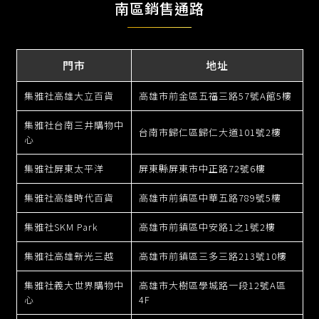
南區銷售通路
門市
地址
集雅社高雄大立百貨
高雄市前金區五福三路57號A館5樓
集雅社台南三井購物中
台南市歸仁區歸仁大道101號2樓
心
集雅社屏東太平洋
屏東縣屏東市中正路72號6樓
集雅社高雄時代百貨
高雄市前鎮區中華五路789號5樓
集雅社SKM Park
高雄市前鎮區中安路1之1號2樓
集雅社高雄新光三越
高雄市前鎮區三多三路213號10樓
集雅社義大世界購物中
高雄市大樹區學城路一段12號A區
心
4F