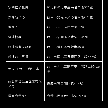
家樂福彰化店
彰化縣彰化市金馬路二段321號
燦坤新文心
台中市北屯區文心路四段671號
燦坤大甲
台中市大甲區民生路13號
燦坤梧棲
台中市梧棲區文化路二段205
燦坤新豐原旗艦
台中市豐原區大社街39號
燦坤台中五權
台中市南屯區五權西路二段777號
台中市北屯區陳平里中清路二段418
大同3C台中中清門市
號
醉音影音生活企業有限
嘉義市東區彌陀路373號
公司
震旦嘉義民生
嘉義市西區民生北路192號