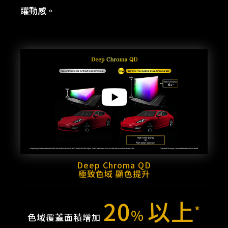
躍動感。
Deep Chroma QD
極致色域 顯色提升
20
以上
*
%
色域覆蓋面積增加