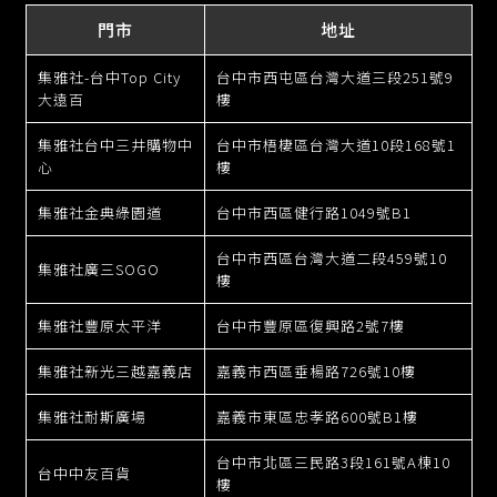
門市
地址
集雅社-台中Top City
台中市西屯區台灣大道三段251號9
大遠百
樓
集雅社台中三井購物中
台中市梧棲區台灣大道10段168號1
心
樓
集雅社金典綠園道
台中市西區健行路1049號B1
台中市西區台灣大道二段459號10
集雅社廣三SOGO
樓
集雅社豐原太平洋
台中市豐原區復興路2號7樓
集雅社新光三越嘉義店
嘉義市西區垂楊路726號10樓
集雅社耐斯廣場
嘉義市東區忠孝路600號B1樓
台中市北區三民路3段161號A棟10
台中中友百貨
樓