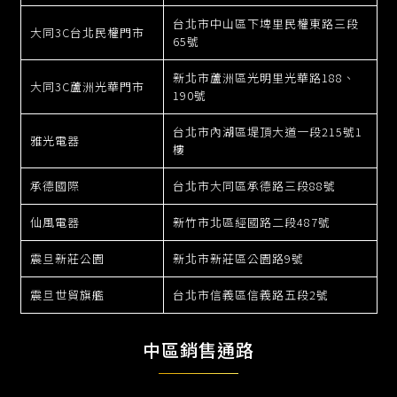
台北市中山區下埤里民權東路三段
大同3C台北民權門市
65號
新北市蘆洲區光明里光華路188、
大同3C蘆洲光華門市
190號
台北市內湖區堤頂大道一段215號1
雅光電器
樓
承德國際
台北市大同區承德路三段88號
仙風電器
新竹市北區經國路二段487號
震旦新莊公園
新北市新莊區公園路9號
震旦世貿旗艦
台北市信義區信義路五段2號
中區銷售通路