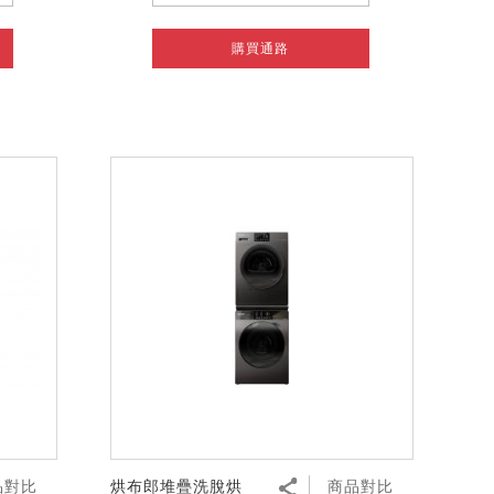
購買通路
品對比
烘布郎堆疊洗脫烘
商品對比