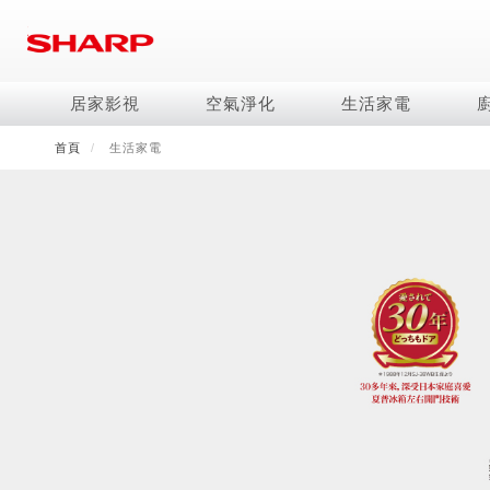
移
至
主
內
居家影視
空氣淨化
生活家電
容
首頁
生活家電
電視/顯示器系列
空氣淨化系列
冰箱系列
水波爐
照明系列
美容保濕
商用解決方案
影音週邊
冷暖空調系列
技術
烹飪
鞋體保養系列
美髮造型
AQUOS 8K
Purefit空氣美學機
冷凍庫
AIoT智慧水波爐
LED吸頂燈
水活力美容保濕器
商用顯示器
藍牙音響
冷暖型
冰箱系列介紹
AIoT智慧零水鍋
高科技鞋履賦活器
吹風機
商用微波爐
AQUOS XLED
AIoT智慧空氣清淨機
六門
水波爐
商用投影機
AIoT智慧空調
四門對開除菌冰箱
零水鍋
正負離子造型器
商用空氣清淨機
AQUOS QLED
水活力空氣清淨機
五門(左右開)
觸控式電子白板
冷專型
左右開除菌冰箱
AQUOS 4K UHD
空氣清淨機
四門
拼接電視牆
故障代碼查詢
AQUOS 2K FHD
自動除菌離子產生器
三門
DirectView LED
雙門
電風扇系列
FAQ
淨水器
暖風系列
FAQ
DC直流馬達立扇
無孔槽洗衣機
超淨系列淨水器
多功能暖烘機
iBarista 智慧咖啡機
3D清淨循環扇
左右開冰箱
淨水器濾芯
零水鍋
涼暖離子扇
無線吸塵器
水波爐