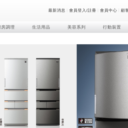
|
|
|
最新消息
會員登入/註冊
會員中心
顧
廚房調理
生活用品
美容系列
行動裝置
技術
除濕機系列
清洗系列
微波爐
防護用品系列
頭皮調理
技術
RACTIVE Air系列
飲品
保溫/冷藏系列
FAQ
夏普量子臻原色
2合1空氣清淨除濕機
無孔槽系列介紹
機械轉盤微波爐
低反射蛾眼面罩
頭皮手持按摩器
新型冠狀病毒抑制實
羽量級無線快充吸塵
咖啡機
TEKION COOLER
美容家電
AQUOS XLED
自動除菌離子除濕機
無孔槽洗衣機
電子平板微波爐
自動除菌離子實證
Soda Presso氣泡水
AQUOS 8K 第三代
高效除濕機
滾筒洗衣機/乾衣機
電子轉盤微波爐
J-TECH空調技術
8K影像技術展現
AIoT智慧聯網除濕機
直立變頻洗衣機
空氣清淨機結合捕蚊
乾淨方美學除濕機
超音波清洗棒
自動除菌離子技術
FAQ
PCI 自動除菌離子