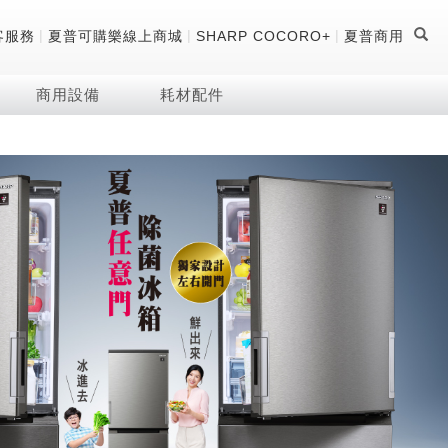
|
|
|
客服務
夏普可購樂線上商城
SHARP COCORO+
夏普商用
商用設備
耗材配件
證
器
 科技酷冷袋
機
技術