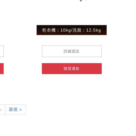
乾衣機：10kg/洗脫：12.5kg
詳細資訊
購買通路
下
›
Last
最後 »
一
page
頁