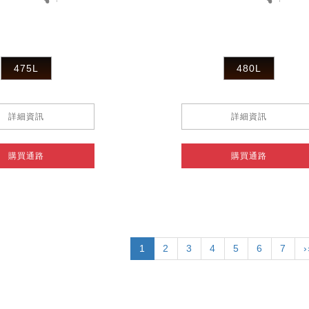
475L
480L
詳細資訊
詳細資訊
購買通路
購買通路
目
1
頁
2
頁
3
頁
4
頁
5
頁
6
頁
7
›
前
面
面
面
面
面
面
頁
面