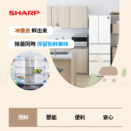
冰進去
鮮出來
除菌同時
保留新鮮美味
保鮮
節能
便利
安心