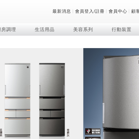
|
|
|
最新消息
會員登入/註冊
會員中心
顧
廚房調理
生活用品
美容系列
行動裝置
技術
除濕機系列
清洗系列
微波爐
防護用品系列
頭皮調理
技術
RACTIVE Air系列
飲品
保溫/冷藏系列
FAQ
夏普量子臻原色
2合1空氣清淨除濕機
無孔槽系列介紹
機械轉盤微波爐
低反射蛾眼面罩
頭皮手持按摩器
新型冠狀病毒抑制實
羽量級無線快充吸塵
咖啡機
TEKION COOLER
美容家電
AQUOS XLED
自動除菌離子除濕機
無孔槽洗衣機
電子平板微波爐
自動除菌離子實證
Soda Presso氣泡水
AQUOS 8K 第三代
高效除濕機
滾筒洗衣機/乾衣機
電子轉盤微波爐
J-TECH空調技術
8K影像技術展現
AIoT智慧聯網除濕機
直立變頻洗衣機
空氣清淨機結合捕蚊
乾淨方美學除濕機
超音波清洗棒
自動除菌離子技術
FAQ
PCI 自動除菌離子