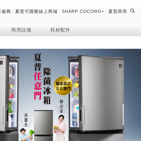
|
|
|
客服務
夏普可購樂線上商城
SHARP COCORO+
夏普商用
商用設備
耗材配件
證
器
 科技酷冷袋
機
技術