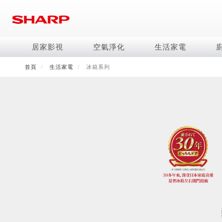
移
至
主
內
居家影視
空氣淨化
生活家電
容
首頁
生活家電
冰箱系列
電視/顯示器系列
空氣淨化系列
冰箱系列
水波爐
照明系列
美容保濕
商用解決方案
影音週邊
冷暖空調系列
技術
烹飪
鞋體保養系列
美髮造型
AQUOS 8K
Purefit空氣美學機
冷凍庫
AIoT智慧水波爐
LED吸頂燈
水活力美容保濕器
商用顯示器
藍牙音響
冷暖型
冰箱系列介紹
AIoT智慧零水鍋
高科技鞋履賦活器
吹風機
商用微波爐
AQUOS XLED
AIoT智慧空氣清淨機
六門
水波爐
商用投影機
AIoT智慧空調
四門對開除菌冰箱
零水鍋
正負離子造型器
商用空氣清淨機
AQUOS QLED
水活力空氣清淨機
五門(左右開)
觸控式電子白板
冷專型
左右開除菌冰箱
AQUOS 4K UHD
空氣清淨機
四門
拼接電視牆
故障代碼查詢
AQUOS 2K FHD
自動除菌離子產生器
三門
DirectView LED
雙門
電風扇系列
FAQ
淨水器
暖風系列
FAQ
DC直流馬達立扇
無孔槽洗衣機
超淨系列淨水器
多功能暖烘機
iBarista 智慧咖啡機
3D清淨循環扇
左右開冰箱
淨水器濾芯
零水鍋
涼暖離子扇
無線吸塵器
水波爐