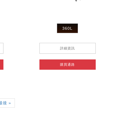
360L
詳細資訊
購買通路
Last
最後 »
page