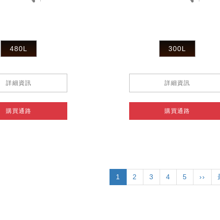
480L
300L
詳細資訊
詳細資訊
購買通路
購買通路
目
1
頁
2
頁
3
頁
4
頁
5
下
››
前
面
面
面
面
一
頁
頁
面