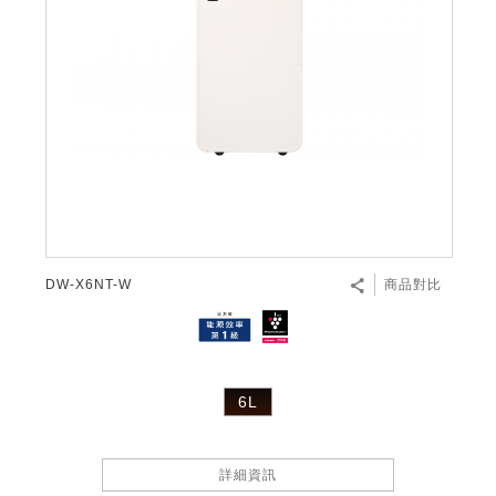
DW-X6NT-W
商品對比
6L
詳細資訊