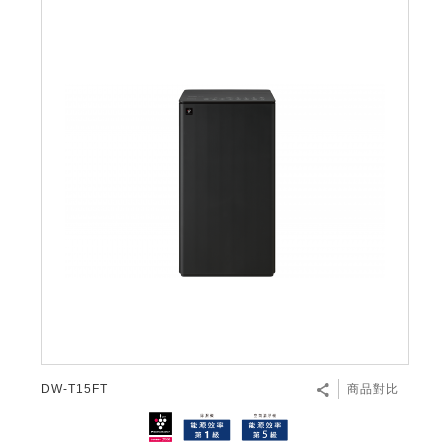
DW-T15FT
商品對比