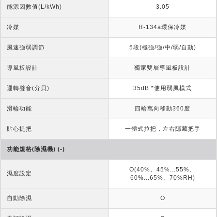
能源因數值(L/kWh)
3.05
冷媒
R-134a環保冷媒
風速強弱調節
5段(極強/強/中/弱/自動)
導風板設計
獨家雙層導風板設計
運轉聲音(分貝)
35dB *使用弱風模式
滑輪功能
四輪萬向移動360度
貼心提把
一體式拉把，左右隱藏把手
功能規格(除濕機) (-)
O(40%、45%...55%、
濕度設定
60%...65%、70%RH)
自動除濕
O