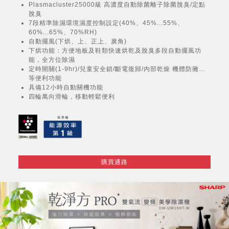
Plasmacluster25000級 高濃度自動除菌離子除菌脫臭/定點
脫臭
7段精準除濕環境濕度控制設定(40%、45%...55%、
60%...65%、70%RH)
自動擺風(下烘、上、正上、廣角)
下烘功能：方便地板及鞋類快速烘乾及脫臭多段自動擺風功
能，全方位除濕
定時開關(1-9hr)/兒童安全鎖/斷電復歸/內部乾燥 機體防黴…
等便利功能
具備12小時自動關機功能
四輪萬向滑輪，移動輕鬆便利
購買通路