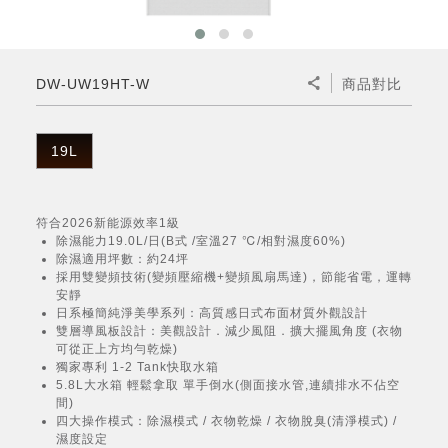
微波爐
五門(左右開)
四門對開除菌冰箱
無孔槽系列介紹
RACTIVE Air系列
空氣清淨機
冷專型
自動除菌離子除濕機
新型冠狀病毒抑制實證
電風扇系列
AQUOS 2K FHD
AQUOS 8K 第三代
商用設備
水活力美容保濕器
美髮造型
高科技鞋履賦活器
防護用品系列
零水鍋
機械轉盤微波爐
飲品
四門
左右開除菌冰箱
無孔槽洗衣機
羽量級無線快充吸塵器
FAQ
自動除菌離子產生器
故障代碼查詢
高效除濕機
自動除菌離子實證
DC直流馬達立扇
暖風系列
8K影像技術展現
DW-UW19HT-W
商品對比
商用解決方案
耗材配件
吹風機
頭皮調理
低反射蛾眼面罩
保溫/冷藏系列
電子平板微波爐
咖啡機
淨水器
三門
滾筒洗衣機/乾衣機
無孔槽洗衣機
AIoT智慧聯網除濕機
J-TECH空調技術
3D清淨循環扇
多功能暖烘機
FAQ
商用顯示器
正負離子造型器
頭皮手持按摩器
FAQ
19L
TEKION COOLER 科技酷冷袋
電子轉盤微波爐
Soda Presso氣泡水機
超淨系列淨水器
FAQ
雙門
直立變頻洗衣機
左右開冰箱
乾淨方美學除濕機
空氣清淨機結合捕蚊技術
涼暖離子扇
PCI 自動除菌離子
商用投影機
商用微波爐
美容家電
淨水器濾芯
iBarista 智慧咖啡機
超音波清洗棒
無線吸塵器
自動除菌離子技術
符合2026新能源效率1級
除濕能力19.0L/日(B式 /室溫27 ℃/相對濕度60%)
觸控式電子白板
商用空氣清淨機
零水鍋
除濕適用坪數：約24坪
採用雙變頻技術(變頻壓縮機+變頻風扇馬達)，節能省電，運轉
拼接電視牆
安靜
水波爐
日系極簡純淨美學系列：高質感日式布面材質外觀設計
雙層導風板設計：美觀設計．減少風阻．擴大擺風角度 (衣物
DirectView LED
可從正上方均勻乾燥)
獨家專利 1-2 Tank快取水箱
5.8L大水箱 輕鬆拿取 單手倒水(側面接水管,連續排水不佔空
間)
四大操作模式：除濕模式 / 衣物乾燥 / 衣物脫臭(清淨模式) /
濕度設定