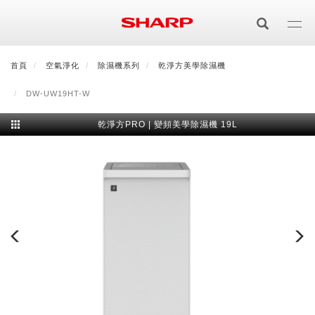
移
至
主
內
首頁
最新消息
空氣淨化
會員登入/註冊
除濕機系列
會員中心
乾淨方美學除濕機
顧客服務
夏普可購樂線上
容
DW-UW19HT-W
居家影視
乾淨方PRO | 變頻美學除濕機 19L
電視/顯示器系列
空氣淨化
空氣淨化系列
生活家電
AQUOS 8K
影音週邊
冰箱系列
廚房調理
Purefit空氣美學機
冷暖空調系列
AQUOS XLED
藍牙音響
技術
水波爐
生活用品
冷凍庫
技術
AIoT智慧空氣清淨機
冷暖型
除濕機系列
AQUOS QLED
夏普量子臻原色
照明系列
美容系列
AIoT智慧水波爐
烹飪
六門
冰箱系列介紹
清洗系列
水活力空氣清淨機
AIoT智慧空調
2合1空氣清淨除濕機
技術
AQUOS 4K UHD
AQUOS XLED
美容保濕
行動裝置
LED吸頂燈
鞋體保養系列
水波爐
AIoT智慧零水鍋