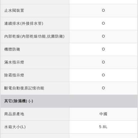
止水閥裝置
O
連續排水(外接排水管)
O
內部乾燥(內部乾燥功能,抗菌防黴)
O
機體防黴
O
滿水指示燈
O
除霜指示燈
O
斷電自動復原記憶功能
O
其它(除濕機) (-)
商品原產地
中國
水箱大小(L)
5.8L