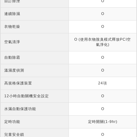
自訂除溼
O
連續除濕
O
衣物乾燥
O
O (使用衣物脫臭模式釋放PCI空
空氣清淨
氣淨化)
自動除霜
O
溫濕度偵測
O
高規格保護裝置
24項
12小時自動關機安全設定
O
水滿自動保護功能
O
定時功能
定時開關(1-9hr)
兒童安全鎖
O