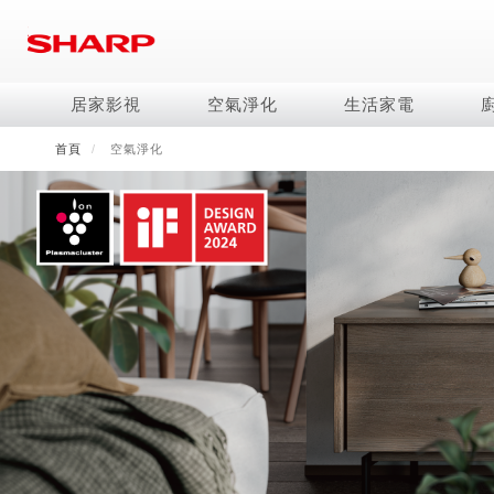
移
至
主
內
居家影視
空氣淨化
生活家電
容
首頁
空氣淨化
電視/顯示器系列
空氣淨化系列
冰箱系列
水波爐
照明系列
美容保濕
商用解決方案
影音週邊
冷暖空調系列
技術
烹飪
鞋體保養系列
美髮造型
AQUOS 8K
Purefit空氣美學機
冷凍庫
AIoT智慧水波爐
LED吸頂燈
水活力美容保濕器
商用顯示器
藍牙音響
冷暖型
冰箱系列介紹
AIoT智慧零水鍋
高科技鞋履賦活器
吹風機
商用微波爐
AQUOS XLED
AIoT智慧空氣清淨機
六門
水波爐
商用投影機
AIoT智慧空調
四門對開除菌冰箱
零水鍋
正負離子造型器
商用空氣清淨機
AQUOS QLED
水活力空氣清淨機
五門(左右開)
觸控式電子白板
冷專型
左右開除菌冰箱
AQUOS 4K UHD
空氣清淨機
四門
拼接電視牆
故障代碼查詢
AQUOS 2K FHD
自動除菌離子產生器
三門
DirectView LED
雙門
電風扇系列
FAQ
淨水器
暖風系列
FAQ
DC直流馬達立扇
無孔槽洗衣機
超淨系列淨水器
多功能暖烘機
iBarista 智慧咖啡機
3D清淨循環扇
左右開冰箱
淨水器濾芯
零水鍋
涼暖離子扇
無線吸塵器
水波爐