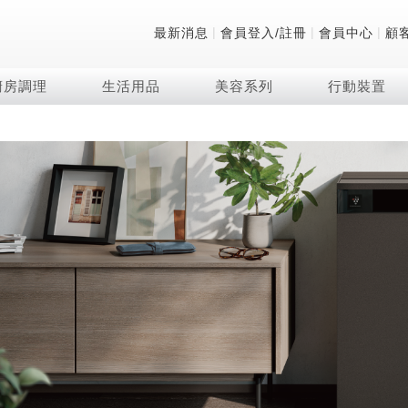
|
|
|
最新消息
會員登入/註冊
會員中心
顧
廚房調理
生活用品
美容系列
行動裝置
技術
除濕機系列
清洗系列
微波爐
防護用品系列
頭皮調理
技術
RACTIVE Air系列
飲品
保溫/冷藏系列
FAQ
夏普量子臻原色
2合1空氣清淨除濕機
無孔槽系列介紹
機械轉盤微波爐
低反射蛾眼面罩
頭皮手持按摩器
新型冠狀病毒抑制實
羽量級無線快充吸塵
咖啡機
TEKION COOLER
美容家電
AQUOS XLED
自動除菌離子除濕機
無孔槽洗衣機
電子平板微波爐
自動除菌離子實證
Soda Presso氣泡水
AQUOS 8K 第三代
高效除濕機
滾筒洗衣機/乾衣機
電子轉盤微波爐
J-TECH空調技術
8K影像技術展現
AIoT智慧聯網除濕機
直立變頻洗衣機
空氣清淨機結合捕蚊
乾淨方美學除濕機
超音波清洗棒
自動除菌離子技術
FAQ
PCI 自動除菌離子