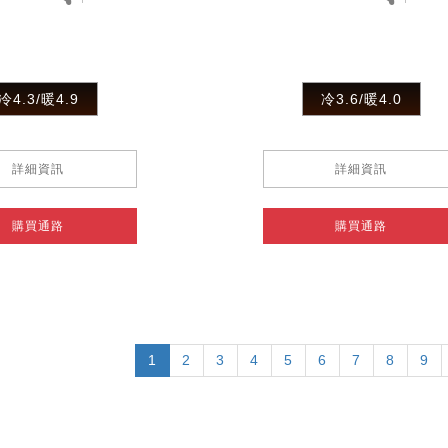
冷4.3/暖4.9
冷3.6/暖4.0
詳細資訊
詳細資訊
購買通路
購買通路
目
1
頁
2
頁
3
頁
4
頁
5
頁
6
頁
7
頁
8
頁
9
前
面
面
面
面
面
面
面
面
頁
面