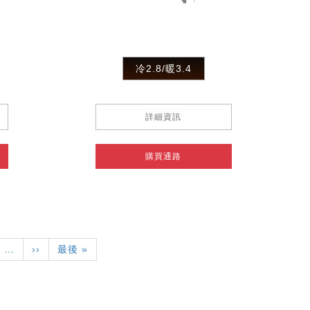
冷2.8/暖3.4
詳細資訊
購買通路
…
下
››
Last
最後 »
一
page
頁