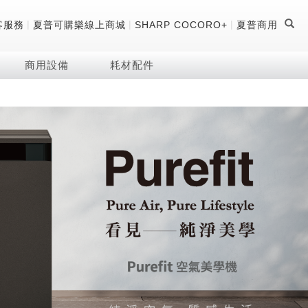
|
|
|
客服務
夏普可購樂線上商城
SHARP COCORO+
夏普商用
商用設備
耗材配件
證
器
 科技酷冷袋
機
技術