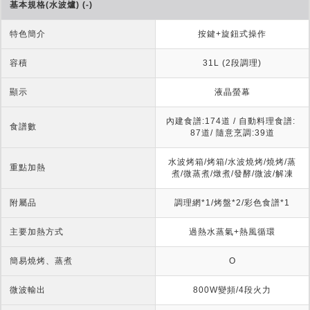
基本規格(水波爐) (-)
特色簡介
按鍵+旋鈕式操作
容積
31L (2段調理)
顯示
液晶螢幕
內建食譜:174道 / 自動料理食譜: 
食譜數
87道/ 隨意烹調:39道
水波烤箱/烤箱/水波燒烤/燒烤/蒸
重點加熱
煮/微蒸煮/燉煮/發酵/微波/解凍
附屬品
調理網*1/烤盤*2/彩色食譜*1
主要加熱方式
過熱水蒸氣+熱風循環
簡易燒烤、蒸煮
O
微波輸出
800W變頻/4段火力