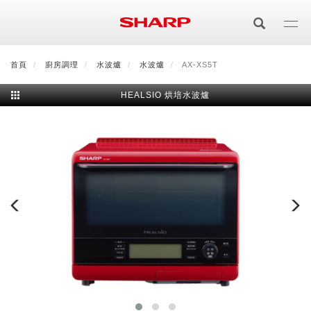
移
至
主
內
首頁
最新消息
廚房調理
會員登入/註冊
水波爐
水波爐
會員中心
AX-XS5T
顧客服務
夏普可購樂線上
容
HEALSIO 烘培水波爐
居家影視
電視/顯示器系列
空氣淨化
空氣淨化系列
生活家電
AQUOS 8K
影音週邊
冰箱系列
廚房調理
Purefit空氣美學機
冷暖空調系列
AQUOS XLED
藍牙音響
技術
水波爐
生活用品
冷凍庫
技術
AIoT智慧空氣清淨機
冷暖型
除濕機系列
AQUOS QLED
夏普量子臻原色
照明系列
美容系列
AIoT智慧水波爐
烹飪
六門
冰箱系列介紹
清洗系列
水活力空氣清淨機
AIoT智慧空調
2合1空氣清淨除濕機
技術
AQUOS 4K UHD
AQUOS XLED
美容保濕
行動裝置
LED吸頂燈
鞋體保養系列
水波爐
AIoT智慧零水鍋