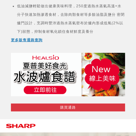
低油減鹽輕鬆做出健康美味料理，250度過熱水蒸氣高溫+水
分子快速加熱滲透食材，去除肉類食材等多餘油脂及鹽分 密閉
爐門設計，烹調時豐沛過熱水蒸氣密布於爐內形成低氧(2%以
下)狀態，抑制食材氧化鎖住食材鮮度及養分
更多販售通路查詢
購買通路