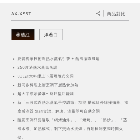
微波爐
五門(左右開)
四門對開除菌冰箱
無孔槽系列介紹
RACTIVE Air系列
空氣清淨機
冷專型
自動除菌離子除濕機
新型冠狀病毒抑制實證
電風扇系列
AQUOS 2K FHD
AQUOS 8K 第三代
商用設備
水活力美容保濕器
AX-XS5T
商品對比
美髮造型
高科技鞋履賦活器
防護用品系列
零水鍋
機械轉盤微波爐
飲品
四門
左右開除菌冰箱
無孔槽洗衣機
羽量級無線快充吸塵器
FAQ
自動除菌離子產生器
故障代碼查詢
高效除濕機
自動除菌離子實證
DC直流馬達立扇
暖風系列
8K影像技術展現
商用解決方案
耗材配件
吹風機
頭皮調理
低反射蛾眼面罩
保溫/冷藏系列
電子平板微波爐
咖啡機
淨水器
三門
滾筒洗衣機/乾衣機
無孔槽洗衣機
蕃茄紅
洋蔥白
AIoT智慧聯網除濕機
J-TECH空調技術
3D清淨循環扇
多功能暖烘機
FAQ
商用顯示器
正負離子造型器
頭皮手持按摩器
FAQ
TEKION COOLER 科技酷冷袋
電子轉盤微波爐
Soda Presso氣泡水機
超淨系列淨水器
FAQ
雙門
直立變頻洗衣機
左右開冰箱
乾淨方美學除濕機
空氣清淨機結合捕蚊技術
涼暖離子扇
PCI 自動除菌離子
夏普獨家技術過熱水蒸氣引擎 + 熱風循環風扇
商用投影機
商用微波爐
美容家電
淨水器濾芯
iBarista 智慧咖啡機
超音波清洗棒
無線吸塵器
自動除菌離子技術
250度過熱水蒸氣烹調
觸控式電子白板
商用空氣清淨機
31L超大料理上下層兩段式烹調
零水鍋
新同步料理上層烹調下層熟食加熱
拼接電視牆
超大字顯示螢幕+ 旋鈕型功能鍵
水波爐
新「三段式過熱水蒸氣手控調節」功能 搭載紅外線掃描器、溫
DirectView LED
度感測器 無須食譜、解凍、測量即可自動烹調
隨意烹調只要選取「網烤油炸」、「燒烤」、「熱炒」、「蒸
煮水煮」加熱模式，剩下交給水波爐，自動檢測烹調時間火
侯。