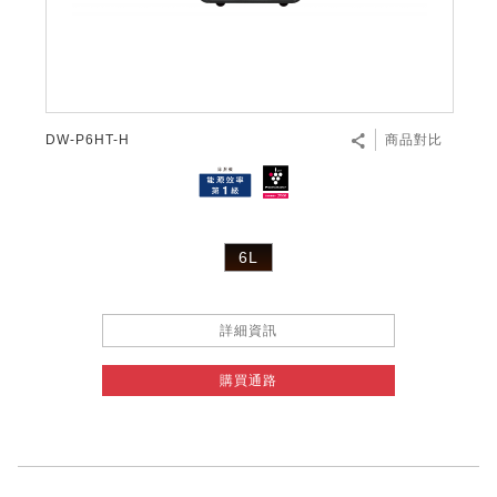
微波爐
五門(左右開)
四門對開除菌冰箱
無孔槽系列介紹
RACTIVE Air系列
空氣清淨機
冷專型
自動除菌離子除濕機
新型冠狀病毒抑制實證
電風扇系列
AQUOS 2K FHD
AQUOS 8K 第三代
商用設備
水活力美容保濕器
美髮造型
高科技鞋履賦活器
防護用品系列
零水鍋
機械轉盤微波爐
飲品
四門
左右開除菌冰箱
無孔槽洗衣機
羽量級無線快充吸塵器
FAQ
自動除菌離子產生器
故障代碼查詢
高效除濕機
自動除菌離子實證
DC直流馬達立扇
暖風系列
8K影像技術展現
商用解決方案
耗材配件
吹風機
頭皮調理
低反射蛾眼面罩
保溫/冷藏系列
電子平板微波爐
咖啡機
淨水器
三門
滾筒洗衣機/乾衣機
無孔槽洗衣機
AIoT智慧聯網除濕機
J-TECH空調技術
3D清淨循環扇
多功能暖烘機
FAQ
DW-P6HT-H
商品對比
商用顯示器
正負離子造型器
頭皮手持按摩器
FAQ
TEKION COOLER 科技酷冷袋
電子轉盤微波爐
Soda Presso氣泡水機
超淨系列淨水器
FAQ
雙門
直立變頻洗衣機
左右開冰箱
乾淨方美學除濕機
空氣清淨機結合捕蚊技術
涼暖離子扇
PCI 自動除菌離子
商用投影機
商用微波爐
美容家電
淨水器濾芯
iBarista 智慧咖啡機
超音波清洗棒
無線吸塵器
自動除菌離子技術
6L
觸控式電子白板
商用空氣清淨機
零水鍋
拼接電視牆
詳細資訊
水波爐
購買通路
DirectView LED