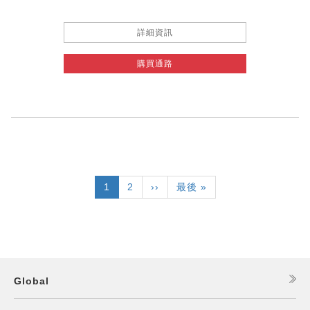
詳細資訊
購買通路
Pagination
目
1
頁
2
下
››
Last
最後 »
前
面
一
page
頁
頁
面
Global