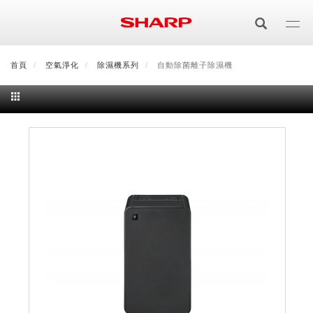
移
至
主
內
首頁
最新消息
空氣淨化
會員登入/註冊
除濕機系列
會員中心
自動除菌離子除濕機
顧客服務
夏普可購樂線上
容
居家影視
電視/顯示器系列
空氣淨化
空氣淨化系列
生活家電
AQUOS 8K
影音週邊
冰箱系列
廚房調理
Purefit空氣美學機
冷暖空調系列
AQUOS XLED
藍牙音響
技術
水波爐
生活用品
冷凍庫
技術
AIoT智慧空氣清淨機
冷暖型
除濕機系列
AQUOS QLED
夏普量子臻原色
照明系列
美容系列
AIoT智慧水波爐
烹飪
六門
冰箱系列介紹
清洗系列
水活力空氣清淨機
AIoT智慧空調
2合1空氣清淨除濕機
技術
AQUOS 4K UHD
AQUOS XLED
美容保濕
行動裝置
LED吸頂燈
鞋體保養系列
水波爐
AIoT智慧零水鍋