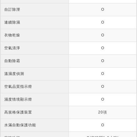
自訂除溼
O
連續除濕
O
衣物乾燥
O
空氣清淨
O
自動除霜
O
溫濕度偵測
O
空氣品質指示燈
O
濕度情境顯示燈
O
高規格保護裝置
20項
水滿自動保護功能
O