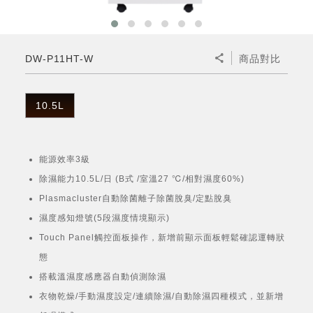
微波爐
五門(左右開)
四門對開除菌冰箱
無孔槽系列介紹
RACTIVE Air系列
空氣清淨機
冷專型
自動除菌離子除濕機
新型冠狀病毒抑制實證
電風扇系列
AQUOS 2K FHD
AQUOS 8K 第三代
商用設備
水活力美容保濕器
美髮造型
高科技鞋履賦活器
防護用品系列
零水鍋
機械轉盤微波爐
飲品
四門
左右開除菌冰箱
無孔槽洗衣機
羽量級無線快充吸塵器
FAQ
自動除菌離子產生器
故障代碼查詢
高效除濕機
自動除菌離子實證
DC直流馬達立扇
暖風系列
8K影像技術展現
DW-P11HT-W
商品對比
商用解決方案
耗材配件
吹風機
頭皮調理
低反射蛾眼面罩
保溫/冷藏系列
電子平板微波爐
咖啡機
淨水器
三門
滾筒洗衣機/乾衣機
無孔槽洗衣機
AIoT智慧聯網除濕機
J-TECH空調技術
3D清淨循環扇
多功能暖烘機
FAQ
商用顯示器
正負離子造型器
頭皮手持按摩器
FAQ
10.5L
TEKION COOLER 科技酷冷袋
電子轉盤微波爐
Soda Presso氣泡水機
超淨系列淨水器
FAQ
雙門
直立變頻洗衣機
左右開冰箱
乾淨方美學除濕機
空氣清淨機結合捕蚊技術
涼暖離子扇
PCI 自動除菌離子
商用投影機
商用微波爐
美容家電
淨水器濾芯
iBarista 智慧咖啡機
超音波清洗棒
無線吸塵器
自動除菌離子技術
能源效率3級
觸控式電子白板
商用空氣清淨機
除濕能力10.5L/日 (B式 /室溫27 ℃/相對濕度60%)
零水鍋
Plasmacluster自動除菌離子除菌脫臭/定點脫臭
拼接電視牆
水波爐
濕度感知燈號(5段濕度情境顯示)
Touch Panel觸控面板操作，新增前顯示面板輕鬆確認運轉狀
DirectView LED
態
搭載溫濕度感應器自動偵測除濕
衣物乾燥/手動濕度設定/連續除濕/自動除濕四種模式，並新增