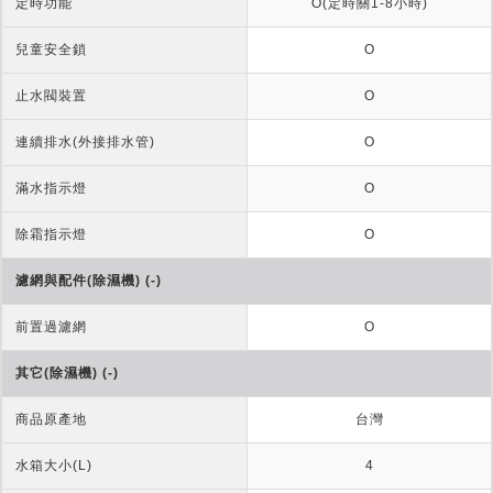
定時功能
O(定時關1-8小時)
兒童安全鎖
O
止水閥裝置
O
連續排水(外接排水管)
O
滿水指示燈
O
除霜指示燈
O
濾網與配件(除濕機) (-)
前置過濾網
O
其它(除濕機) (-)
商品原產地
台灣
水箱大小(L)
4