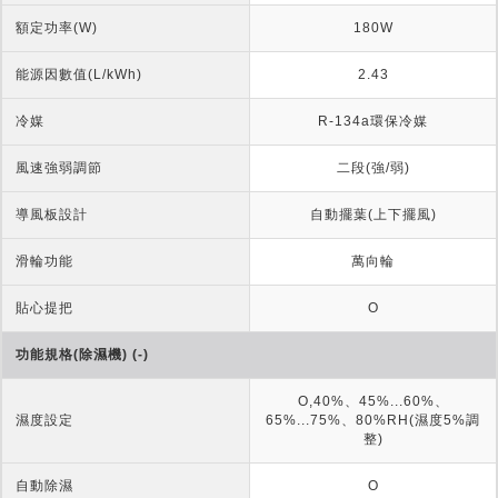
額定功率(W)
180W
能源因數值(L/kWh)
2.43
冷媒
R-134a環保冷媒
風速強弱調節
二段(強/弱)
導風板設計
自動擺葉(上下擺風)
滑輪功能
萬向輪
貼心提把
O
功能規格(除濕機) (-)
O,40%、45%...60%、
濕度設定
65%...75%、80%RH(濕度5%調
整)
自動除濕
O