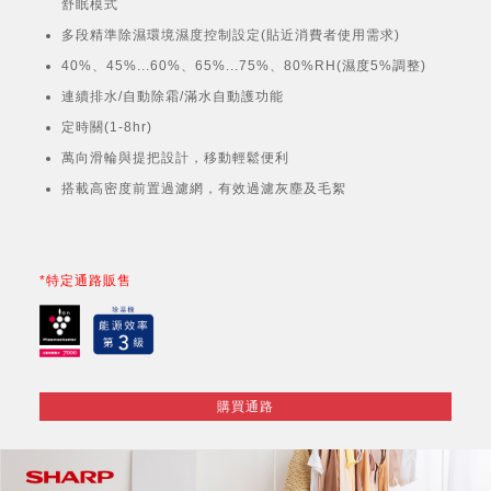
舒眠模式
多段精準除濕環境濕度控制設定(貼近消費者使用需求)
40%、45%...60%、65%...75%、80%RH(濕度5%調整)
連續排水/自動除霜/滿水自動護功能
定時關(1-8hr)
萬向滑輪與提把設計，移動輕鬆便利
搭載高密度前置過濾網，有效過濾灰塵及毛絮
*特定通路販售
購買通路