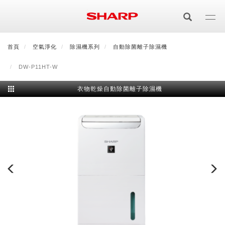
移
至
主
內
首頁
最新消息
空氣淨化
會員登入/註冊
除濕機系列
會員中心
自動除菌離子除濕機
顧客服務
夏普可購樂線上
容
DW-P11HT-W
居家影視
衣物乾燥自動除菌離子除濕機
電視/顯示器系列
空氣淨化
空氣淨化系列
生活家電
AQUOS 8K
影音週邊
冰箱系列
廚房調理
Purefit空氣美學機
冷暖空調系列
AQUOS XLED
藍牙音響
技術
水波爐
生活用品
冷凍庫
技術
AIoT智慧空氣清淨機
冷暖型
除濕機系列
AQUOS QLED
夏普量子臻原色
照明系列
美容系列
AIoT智慧水波爐
烹飪
六門
冰箱系列介紹
清洗系列
水活力空氣清淨機
AIoT智慧空調
2合1空氣清淨除濕機
技術
AQUOS 4K UHD
AQUOS XLED
美容保濕
行動裝置
LED吸頂燈
鞋體保養系列
水波爐
AIoT智慧零水鍋