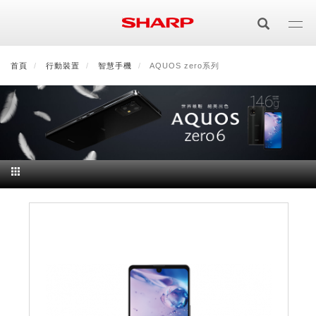
移
至
主
內
首頁
最新消息
行動裝置
會員登入/註冊
智慧手機
會員中心
AQUOS zero系列
顧客服務
夏普可購樂線上
容
居家影視
電視/顯示器系列
空氣淨化
空氣淨化系列
生活家電
AQUOS 8K
影音週邊
冰箱系列
廚房調理
Purefit空氣美學機
冷暖空調系列
AQUOS XLED
藍牙音響
技術
水波爐
生活用品
冷凍庫
技術
AIoT智慧空氣清淨機
冷暖型
除濕機系列
AQUOS QLED
夏普量子臻原色
照明系列
美容系列
AIoT智慧水波爐
烹飪
六門
冰箱系列介紹
清洗系列
水活力空氣清淨機
AIoT智慧空調
2合1空氣清淨除濕機
技術
AQUOS 4K UHD
AQUOS XLED
美容保濕
行動裝置
LED吸頂燈
鞋體保養系列
水波爐
AIoT智慧零水鍋