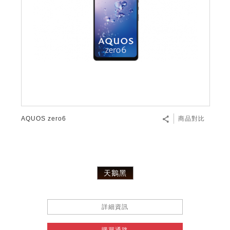
微波爐
五門(左右開)
四門對開除菌冰箱
無孔槽系列介紹
RACTIVE Air系列
空氣清淨機
冷專型
自動除菌離子除濕機
新型冠狀病毒抑制實證
電風扇系列
AQUOS 2K FHD
AQUOS 8K 第三代
商用設備
水活力美容保濕器
美髮造型
高科技鞋履賦活器
防護用品系列
零水鍋
機械轉盤微波爐
飲品
四門
左右開除菌冰箱
無孔槽洗衣機
羽量級無線快充吸塵器
FAQ
自動除菌離子產生器
故障代碼查詢
高效除濕機
自動除菌離子實證
DC直流馬達立扇
暖風系列
8K影像技術展現
商用解決方案
耗材配件
吹風機
頭皮調理
低反射蛾眼面罩
保溫/冷藏系列
電子平板微波爐
咖啡機
淨水器
三門
滾筒洗衣機/乾衣機
無孔槽洗衣機
AIoT智慧聯網除濕機
J-TECH空調技術
3D清淨循環扇
多功能暖烘機
FAQ
商用顯示器
正負離子造型器
頭皮手持按摩器
FAQ
TEKION COOLER 科技酷冷袋
電子轉盤微波爐
Soda Presso氣泡水機
超淨系列淨水器
FAQ
雙門
直立變頻洗衣機
左右開冰箱
乾淨方美學除濕機
空氣清淨機結合捕蚊技術
涼暖離子扇
PCI 自動除菌離子
商用投影機
商用微波爐
美容家電
淨水器濾芯
iBarista 智慧咖啡機
超音波清洗棒
無線吸塵器
自動除菌離子技術
AQUOS zero6
商品對比
觸控式電子白板
商用空氣清淨機
零水鍋
拼接電視牆
水波爐
天鵝黑
DirectView LED
詳細資訊
購買通路