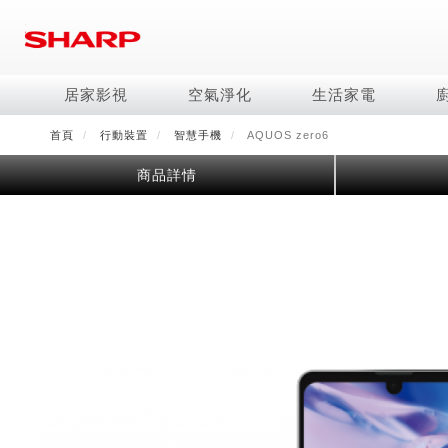
移
至
主
內
居家影視
空氣淨化
生活家電
容
首頁
行動裝置
智慧手機
AQUOS zero6
電視/顯示器系列
空氣淨化系列
冰箱系列
水波爐
照明系列
美容保濕
商用解決方案
影音週邊
冷暖空調系列
技術
烹飪
鞋體保養系列
美髮造型
商品詳情
AQUOS 8K
Purefit空氣美學機
冷凍庫
AIoT智慧水波爐
LED吸頂燈
水活力美容保濕器
商用顯示器
藍牙音響
冷暖型
冰箱系列介紹
AIoT智慧零水鍋
高科技鞋履賦活器
吹風機
商用微波爐
AQUOS XLED
AIoT智慧空氣清淨機
六門
水波爐
商用投影機
AIoT智慧空調
四門對開除菌冰箱
零水鍋
正負離子造型器
商用空氣清淨機
AQUOS QLED
水活力空氣清淨機
五門(左右開)
觸控式電子白板
冷專型
左右開除菌冰箱
AQUOS 4K UHD
空氣清淨機
四門
拼接電視牆
故障代碼查詢
AQUOS 2K FHD
自動除菌離子產生器
三門
DirectView LED
雙門
電風扇系列
FAQ
淨水器
暖風系列
FAQ
DC直流馬達立扇
無孔槽洗衣機
超淨系列淨水器
多功能暖烘機
iBarista 智慧咖啡機
3D清淨循環扇
左右開冰箱
淨水器濾芯
零水鍋
涼暖離子扇
無線吸塵器
水波爐