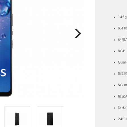
14
6.4
使用A
8GB 
Qua
5鏡頭
5G 
獨家
防水(I
24