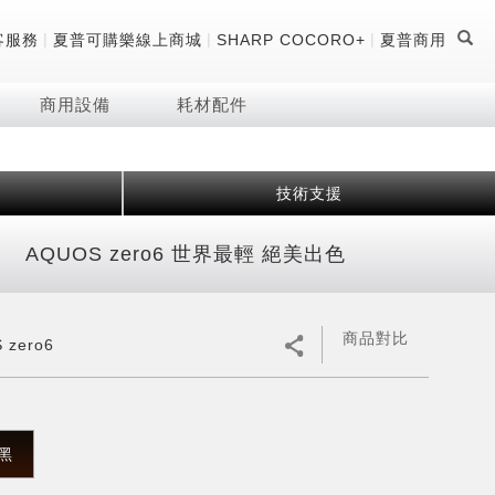
|
|
|
客服務
夏普可購樂線上商城
SHARP COCORO+
夏普商用
商用設備
耗材配件
技術支援
證
器
 科技酷冷袋
機
AQUOS zero6 世界最輕 絕美出色
技術
商品對比
 zero6
黑