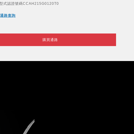
型式認證號碼CCAH215G0120T0
通路查詢
購買通路