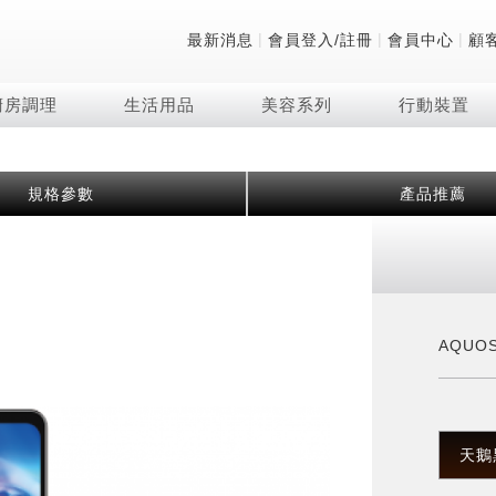
|
|
|
最新消息
會員登入/註冊
會員中心
顧
廚房調理
生活用品
美容系列
行動裝置
技術
除濕機系列
清洗系列
微波爐
防護用品系列
頭皮調理
技術
RACTIVE Air系列
飲品
保溫/冷藏系列
FAQ
規格參數
產品推薦
夏普量子臻原色
2合1空氣清淨除濕機
無孔槽系列介紹
機械轉盤微波爐
低反射蛾眼面罩
頭皮手持按摩器
新型冠狀病毒抑制實
羽量級無線快充吸塵
咖啡機
TEKION COOLER
美容家電
AQUOS XLED
自動除菌離子除濕機
無孔槽洗衣機
電子平板微波爐
自動除菌離子實證
Soda Presso氣泡水
AQUOS 8K 第三代
高效除濕機
滾筒洗衣機/乾衣機
電子轉盤微波爐
J-TECH空調技術
8K影像技術展現
AIoT智慧聯網除濕機
直立變頻洗衣機
空氣清淨機結合捕蚊
乾淨方美學除濕機
超音波清洗棒
自動除菌離子技術
AQUOS
FAQ
PCI 自動除菌離子
天鵝