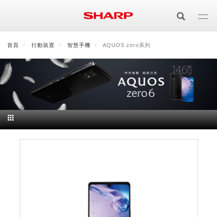
移
至
主
內
首頁
最新消息
行動裝置
會員登入/註冊
智慧手機
會員中心
AQUOS zero系列
顧客服務
夏普可購樂線上
容
居家影視
電視/顯示器系列
空氣淨化
空氣淨化系列
生活家電
AQUOS 8K
影音週邊
冰箱系列
廚房調理
Purefit空氣美學機
冷暖空調系列
AQUOS XLED
藍牙音響
技術
水波爐
生活用品
冷凍庫
技術
AIoT智慧空氣清淨機
冷暖型
除濕機系列
AQUOS QLED
夏普量子臻原色
照明系列
美容系列
AIoT智慧水波爐
烹飪
六門
冰箱系列介紹
清洗系列
水活力空氣清淨機
AIoT智慧空調
2合1空氣清淨除濕機
技術
AQUOS 4K UHD
AQUOS XLED
美容保濕
行動裝置
LED吸頂燈
鞋體保養系列
水波爐
AIoT智慧零水鍋