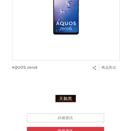
微波爐
五門(左右開)
四門對開除菌冰箱
無孔槽系列介紹
RACTIVE Air系列
空氣清淨機
冷專型
自動除菌離子除濕機
新型冠狀病毒抑制實證
電風扇系列
AQUOS 2K FHD
AQUOS 8K 第三代
商用設備
水活力美容保濕器
美髮造型
高科技鞋履賦活器
防護用品系列
零水鍋
機械轉盤微波爐
飲品
四門
左右開除菌冰箱
無孔槽洗衣機
羽量級無線快充吸塵器
FAQ
自動除菌離子產生器
故障代碼查詢
高效除濕機
自動除菌離子實證
DC直流馬達立扇
暖風系列
8K影像技術展現
商用解決方案
耗材配件
吹風機
頭皮調理
低反射蛾眼面罩
保溫/冷藏系列
電子平板微波爐
咖啡機
淨水器
三門
滾筒洗衣機/乾衣機
無孔槽洗衣機
AIoT智慧聯網除濕機
J-TECH空調技術
3D清淨循環扇
多功能暖烘機
FAQ
商用顯示器
正負離子造型器
頭皮手持按摩器
FAQ
TEKION COOLER 科技酷冷袋
電子轉盤微波爐
Soda Presso氣泡水機
超淨系列淨水器
FAQ
雙門
直立變頻洗衣機
左右開冰箱
乾淨方美學除濕機
空氣清淨機結合捕蚊技術
涼暖離子扇
PCI 自動除菌離子
商用投影機
商用微波爐
美容家電
淨水器濾芯
iBarista 智慧咖啡機
超音波清洗棒
無線吸塵器
自動除菌離子技術
AQUOS zero6
商品對比
觸控式電子白板
商用空氣清淨機
零水鍋
拼接電視牆
水波爐
天鵝黑
DirectView LED
詳細資訊
購買通路