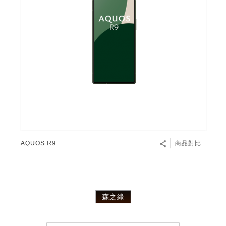
AQUOS R9
商品對比
森之綠