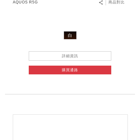
AQUOS R5G
商品對比
白
詳細資訊
購買通路