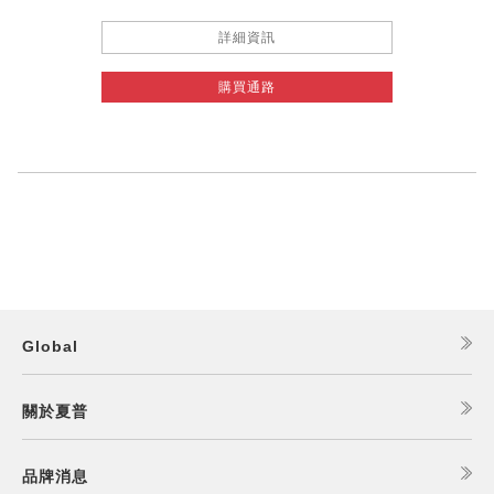
詳細資訊
購買通路
Global
關於夏普
品牌消息