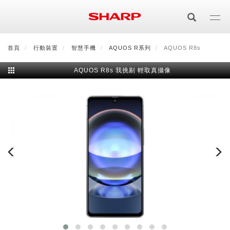
移
至
主
內
首頁
最新消息
行動裝置
會員登入/註冊
智慧手機
會員中心
AQUOS R系列
顧客服務
AQUOS R8s
夏普可購樂線上
容
AQUOS R8s 我挑剔 輕取真攝像
居家影視
電視/顯示器系列
空氣淨化
空氣淨化系列
生活家電
AQUOS 8K
影音週邊
冰箱系列
廚房調理
Purefit空氣美學機
冷暖空調系列
AQUOS XLED
藍牙音響
技術
水波爐
生活用品
冷凍庫
技術
AIoT智慧空氣清淨機
冷暖型
除濕機系列
AQUOS QLED
夏普量子臻原色
照明系列
美容系列
AIoT智慧水波爐
烹飪
六門
冰箱系列介紹
清洗系列
水活力空氣清淨機
AIoT智慧空調
2合1空氣清淨除濕機
技術
AQUOS 4K UHD
AQUOS XLED
美容保濕
行動裝置
LED吸頂燈
鞋體保養系列
水波爐
AIoT智慧零水鍋