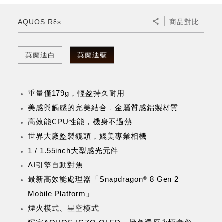
微波爐
五門(左右開)
四門對開除菌冰箱
無孔槽系列介紹
RACTIVE Air系列
空氣清淨機
冷專型
自動除菌離子除濕機
新型冠狀病毒抑制實證
電風扇系列
AQUOS 2K FHD
AQUOS 8K 第三代
商用設備
水活力美容保濕器
AQUOS R8s
商品對比
美髮造型
高科技鞋履賦活器
防護用品系列
零水鍋
機械轉盤微波爐
飲品
四門
左右開除菌冰箱
無孔槽洗衣機
羽量級無線快充吸塵器
FAQ
自動除菌離子產生器
故障代碼查詢
高效除濕機
自動除菌離子實證
DC直流馬達立扇
暖風系列
8K影像技術展現
商用解決方案
耗材配件
吹風機
頭皮調理
低反射蛾眼面罩
保溫/冷藏系列
電子平板微波爐
咖啡機
淨水器
三門
滾筒洗衣機/乾衣機
無孔槽洗衣機
莫蘭迪白
莫蘭迪藍
AIoT智慧聯網除濕機
J-TECH空調技術
3D清淨循環扇
多功能暖烘機
FAQ
商用顯示器
正負離子造型器
頭皮手持按摩器
FAQ
TEKION COOLER 科技酷冷袋
電子轉盤微波爐
Soda Presso氣泡水機
超淨系列淨水器
FAQ
雙門
直立變頻洗衣機
左右開冰箱
乾淨方美學除濕機
空氣清淨機結合捕蚊技術
涼暖離子扇
PCI 自動除菌離子
重量僅179g，輕盈持久耐用
商用投影機
商用微波爐
美容家電
淨水器濾芯
iBarista 智慧咖啡機
超音波清洗棒
無線吸塵器
自動除菌離子技術
美感與觸感的完美結合，金屬質感鋁製材質
觸控式電子白板
商用空氣清淨機
高效能CPU性能，機身不過熱
零水鍋
世界大廠監製鏡頭，媲美專業相機
拼接電視牆
1 / 1.55inch大型感光元件
水波爐
AI引擎自動對焦
DirectView LED
最新高效能處理器「Snapdragon
 8 Gen 2 
®
Mobile Platform」
煙火模式、星空模式