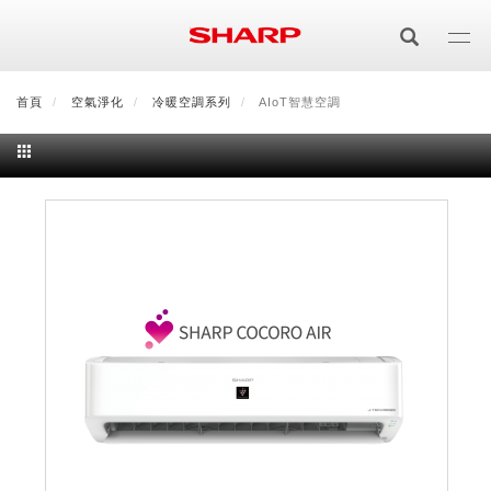
移
至
主
內
首頁
最新消息
空氣淨化
會員登入/註冊
冷暖空調系列
會員中心
AIoT智慧空調
顧客服務
夏普可購樂線上
容
居家影視
電視/顯示器系列
空氣淨化
空氣淨化系列
生活家電
AQUOS 8K
影音週邊
冰箱系列
廚房調理
Purefit空氣美學機
冷暖空調系列
AQUOS XLED
藍牙音響
技術
水波爐
生活用品
冷凍庫
技術
AIoT智慧空氣清淨機
冷暖型
除濕機系列
AQUOS QLED
夏普量子臻原色
照明系列
美容系列
AIoT智慧水波爐
烹飪
六門
冰箱系列介紹
清洗系列
水活力空氣清淨機
AIoT智慧空調
2合1空氣清淨除濕機
技術
AQUOS 4K UHD
AQUOS XLED
美容保濕
行動裝置
LED吸頂燈
鞋體保養系列
水波爐
AIoT智慧零水鍋