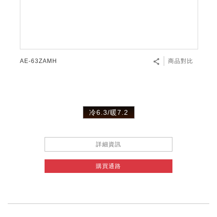
微波爐
五門(左右開)
四門對開除菌冰箱
無孔槽系列介紹
RACTIVE Air系列
空氣清淨機
冷專型
自動除菌離子除濕機
新型冠狀病毒抑制實證
電風扇系列
AQUOS 2K FHD
AQUOS 8K 第三代
商用設備
水活力美容保濕器
美髮造型
高科技鞋履賦活器
防護用品系列
零水鍋
機械轉盤微波爐
飲品
四門
左右開除菌冰箱
無孔槽洗衣機
羽量級無線快充吸塵器
FAQ
自動除菌離子產生器
故障代碼查詢
高效除濕機
自動除菌離子實證
DC直流馬達立扇
暖風系列
8K影像技術展現
商用解決方案
耗材配件
吹風機
頭皮調理
低反射蛾眼面罩
保溫/冷藏系列
電子平板微波爐
咖啡機
淨水器
三門
滾筒洗衣機/乾衣機
無孔槽洗衣機
AIoT智慧聯網除濕機
J-TECH空調技術
3D清淨循環扇
多功能暖烘機
FAQ
AE-63ZAMH
商品對比
商用顯示器
正負離子造型器
頭皮手持按摩器
FAQ
TEKION COOLER 科技酷冷袋
電子轉盤微波爐
Soda Presso氣泡水機
超淨系列淨水器
FAQ
雙門
直立變頻洗衣機
左右開冰箱
乾淨方美學除濕機
空氣清淨機結合捕蚊技術
涼暖離子扇
PCI 自動除菌離子
商用投影機
商用微波爐
美容家電
淨水器濾芯
iBarista 智慧咖啡機
超音波清洗棒
無線吸塵器
自動除菌離子技術
冷6.3/暖7.2
觸控式電子白板
商用空氣清淨機
零水鍋
拼接電視牆
詳細資訊
水波爐
購買通路
DirectView LED