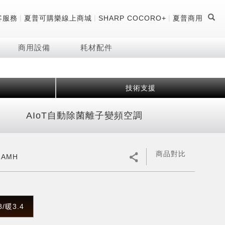
|
|
|
客服務
夏普可購樂線上商城
SHARP COCORO+
夏普商用
商用設備
耗材配件
技術支援
證
器
 科技酷冷袋
機
AIoT自動除菌離子變頻空調
技術
商品對比
ZAMH
8/暖3.4