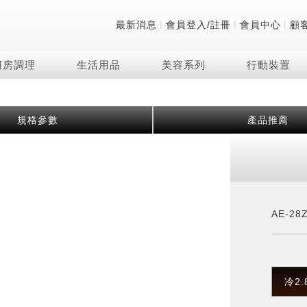
|
|
|
最新消息
會員登入/註冊
會員中心
顧
廚房調理
生活用品
美容系列
行動裝置
技術
除濕機系列
清洗系列
微波爐
防護用品系列
頭皮調理
技術
RACTIVE Air系列
飲品
保溫/冷藏系列
FAQ
規格參數
產品推薦
夏普量子臻原色
2合1空氣清淨除濕機
無孔槽系列介紹
機械轉盤微波爐
低反射蛾眼面罩
頭皮手持按摩器
新型冠狀病毒抑制實
羽量級無線快充吸塵
咖啡機
TEKION COOLER
美容家電
AQUOS XLED
自動除菌離子除濕機
無孔槽洗衣機
電子平板微波爐
自動除菌離子實證
Soda Presso氣泡水
AQUOS 8K 第三代
高效除濕機
滾筒洗衣機/乾衣機
電子轉盤微波爐
J-TECH空調技術
8K影像技術展現
AIoT智慧聯網除濕機
直立變頻洗衣機
空氣清淨機結合捕蚊
乾淨方美學除濕機
超音波清洗棒
自動除菌離子技術
AE-28
FAQ
PCI 自動除菌離子
冷2.