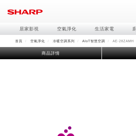
移
至
主
內
居家影視
空氣淨化
生活家電
容
首頁
空氣淨化
冷暖空調系列
AIoT智慧空調
AE-28ZAMH
電視/顯示器系列
空氣淨化系列
冰箱系列
水波爐
照明系列
美容保濕
商用解決方案
影音週邊
冷暖空調系列
技術
烹飪
鞋體保養系列
美髮造型
商品詳情
AQUOS 8K
Purefit空氣美學機
冷凍庫
AIoT智慧水波爐
LED吸頂燈
水活力美容保濕器
商用顯示器
藍牙音響
冷暖型
冰箱系列介紹
AIoT智慧零水鍋
高科技鞋履賦活器
吹風機
商用微波爐
AQUOS XLED
AIoT智慧空氣清淨機
六門
水波爐
商用投影機
AIoT智慧空調
四門對開除菌冰箱
零水鍋
正負離子造型器
商用空氣清淨機
AQUOS QLED
水活力空氣清淨機
五門(左右開)
觸控式電子白板
冷專型
左右開除菌冰箱
AQUOS 4K UHD
空氣清淨機
四門
拼接電視牆
故障代碼查詢
AQUOS 2K FHD
自動除菌離子產生器
三門
DirectView LED
雙門
電風扇系列
FAQ
淨水器
暖風系列
FAQ
DC直流馬達立扇
無孔槽洗衣機
超淨系列淨水器
多功能暖烘機
iBarista 智慧咖啡機
3D清淨循環扇
左右開冰箱
淨水器濾芯
零水鍋
涼暖離子扇
無線吸塵器
水波爐