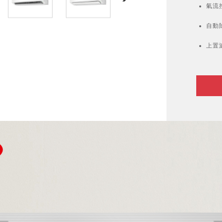
氣流
自動
上置