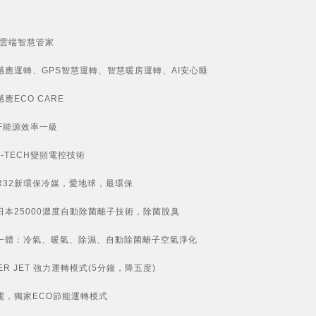
OT雲端智慧管家
感應運轉、GPS智慧運轉、智慧暖房運轉、AI安心睡
應ECO CARE
PF能源效率一級
J-TECH變頻電控技術
R32新環保冷媒，愛地球，最環保
日本25000濃度自動除菌離子技術，除菌脫臭
一體：冷氣、暖氣、除濕、自動除菌離子空氣淨化
ER JET 強力運轉模式(5分鐘，降五度)
電，獨家ECO節能運轉模式