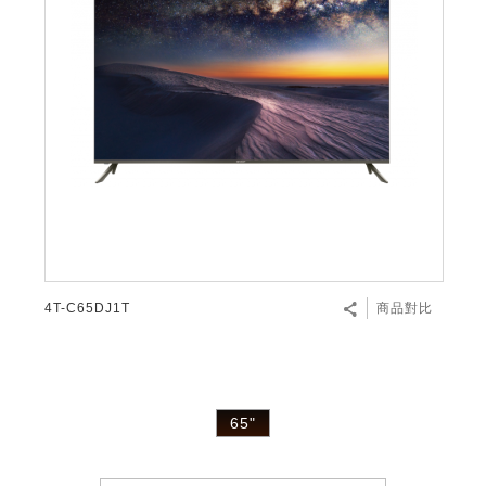
4T-C65DJ1T
商品對比
65"