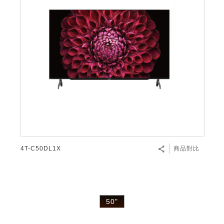
4T-C50DL1X
商品對比
50"