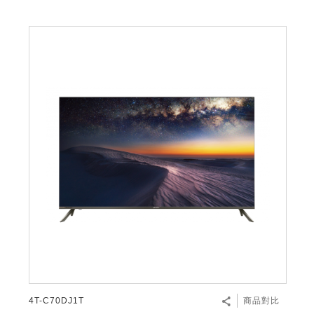
4T-C70DJ1T
商品對比