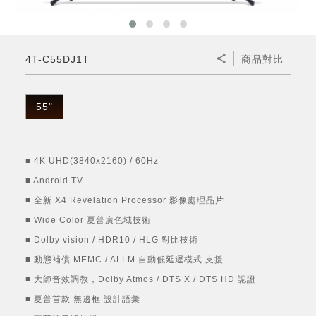
微波爐
五門(左右開)
四門對開除菌冰箱
無孔槽系列介紹
RACTIVE Air系列
空氣清淨機
冷專型
自動除菌離子除濕機
新型冠狀病毒抑制實證
電風扇系列
AQUOS 2K FHD
AQUOS 8K 第三代
商用設備
水活力美容保濕器
美髮造型
高科技鞋履賦活器
防護用品系列
零水鍋
機械轉盤微波爐
飲品
四門
左右開除菌冰箱
無孔槽洗衣機
羽量級無線快充吸塵器
FAQ
自動除菌離子產生器
故障代碼查詢
高效除濕機
自動除菌離子實證
DC直流馬達立扇
暖風系列
8K影像技術展現
4T-C55DJ1T
商品對比
商用解決方案
耗材配件
吹風機
頭皮調理
低反射蛾眼面罩
保溫/冷藏系列
電子平板微波爐
咖啡機
淨水器
三門
滾筒洗衣機/乾衣機
無孔槽洗衣機
AIoT智慧聯網除濕機
J-TECH空調技術
3D清淨循環扇
多功能暖烘機
FAQ
商用顯示器
正負離子造型器
頭皮手持按摩器
FAQ
55"
TEKION COOLER 科技酷冷袋
電子轉盤微波爐
Soda Presso氣泡水機
超淨系列淨水器
FAQ
雙門
直立變頻洗衣機
左右開冰箱
乾淨方美學除濕機
空氣清淨機結合捕蚊技術
涼暖離子扇
PCI 自動除菌離子
商用投影機
商用微波爐
美容家電
淨水器濾芯
iBarista 智慧咖啡機
超音波清洗棒
無線吸塵器
自動除菌離子技術
■ 4K UHD(3840x2160) / 60Hz
觸控式電子白板
商用空氣清淨機
■ Android TV
零水鍋
■ 全新 X4 Revelation Processor 影像處理晶片
拼接電視牆
水波爐
■ Wide Color 夏普廣色域技術
■ Dolby vision / HDR10 / HLG 對比技術
DirectView LED
■ 動態補償 MEMC / ALLM 自動低延遲模式 支援
■ 大師音效調教，Dolby Atmos / DTS X / DTS HD 認證
■ 夏普首款 無邊框 設計語彙