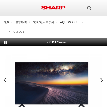
移
至
主
內
首頁
最新消息
居家影視
會員登入/註冊
電視/顯示器系列
會員中心
AQUOS 4K UHD
顧客服務
夏普可購樂線上
容
4T-C55DJ1T
居家影視
4K DJ Series
電視/顯示器系列
空氣淨化
空氣淨化系列
生活家電
AQUOS 8K
影音週邊
冰箱系列
廚房調理
Purefit空氣美學機
冷暖空調系列
AQUOS XLED
藍牙音響
技術
水波爐
生活用品
冷凍庫
技術
AIoT智慧空氣清淨機
冷暖型
除濕機系列
AQUOS QLED
夏普量子臻原色
照明系列
美容系列
AIoT智慧水波爐
烹飪
六門
冰箱系列介紹
清洗系列
水活力空氣清淨機
AIoT智慧空調
2合1空氣清淨除濕機
技術
AQUOS 4K UHD
AQUOS XLED
美容保濕
行動裝置
LED吸頂燈
鞋體保養系列
水波爐
AIoT智慧零水鍋