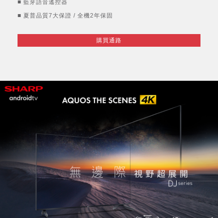
■ 藍芽語音遙控器
■ 夏普品質7大保證 / 全機2年保固
購買通路