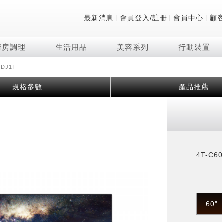
|
|
|
最新消息
會員登入/註冊
會員中心
顧
廚房調理
生活用品
美容系列
行動裝置
0DJ1T
技術
除濕機系列
清洗系列
微波爐
防護用品系列
頭皮調理
技術
RACTIVE Air系列
飲品
保溫/冷藏系列
FAQ
規格參數
產品推薦
夏普量子臻原色
2合1空氣清淨除濕機
無孔槽系列介紹
機械轉盤微波爐
低反射蛾眼面罩
頭皮手持按摩器
新型冠狀病毒抑制實
羽量級無線快充吸塵
咖啡機
TEKION COOLER
美容家電
AQUOS XLED
自動除菌離子除濕機
無孔槽洗衣機
電子平板微波爐
自動除菌離子實證
Soda Presso氣泡水
AQUOS 8K 第三代
高效除濕機
滾筒洗衣機/乾衣機
電子轉盤微波爐
J-TECH空調技術
8K影像技術展現
AIoT智慧聯網除濕機
直立變頻洗衣機
空氣清淨機結合捕蚊
乾淨方美學除濕機
超音波清洗棒
自動除菌離子技術
4T-C6
FAQ
PCI 自動除菌離子
60"