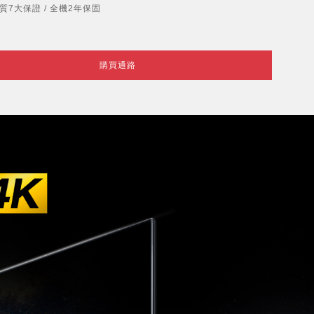
質7大保證 / 全機2年保固
購買通路