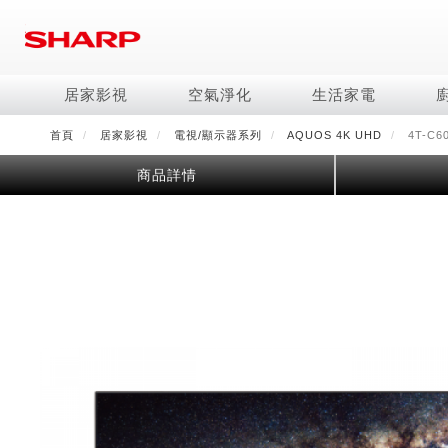
移
至
主
內
居家影視
空氣淨化
生活家電
容
首頁
居家影視
電視/顯示器系列
AQUOS 4K UHD
4T-C6
電視/顯示器系列
空氣淨化系列
冰箱系列
水波爐
照明系列
美容保濕
商用解決方案
影音週邊
冷暖空調系列
技術
烹飪
鞋體保養系列
美髮造型
商品詳情
AQUOS 8K
Purefit空氣美學機
冷凍庫
AIoT智慧水波爐
LED吸頂燈
水活力美容保濕器
商用顯示器
藍牙音響
冷暖型
冰箱系列介紹
AIoT智慧零水鍋
高科技鞋履賦活器
吹風機
商用微波爐
AQUOS XLED
AIoT智慧空氣清淨機
六門
水波爐
商用投影機
AIoT智慧空調
四門對開除菌冰箱
零水鍋
正負離子造型器
商用空氣清淨機
AQUOS QLED
水活力空氣清淨機
五門(左右開)
觸控式電子白板
冷專型
左右開除菌冰箱
AQUOS 4K UHD
空氣清淨機
四門
拼接電視牆
故障代碼查詢
AQUOS 2K FHD
自動除菌離子產生器
三門
DirectView LED
雙門
電風扇系列
FAQ
淨水器
暖風系列
FAQ
DC直流馬達立扇
無孔槽洗衣機
超淨系列淨水器
多功能暖烘機
iBarista 智慧咖啡機
3D清淨循環扇
左右開冰箱
淨水器濾芯
零水鍋
涼暖離子扇
無線吸塵器
水波爐