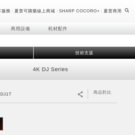
|
|
|
客服務
夏普可購樂線上商城
SHARP COCORO+
夏普商用
商用設備
耗材配件
技術支援
證
器
 科技酷冷袋
機
4K DJ Series
技術
商品對比
0DJ1T