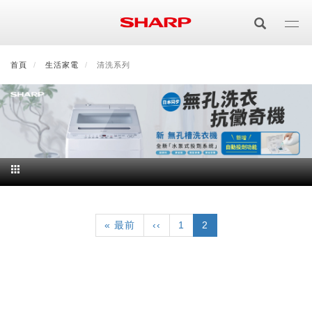
移
至
主
內
首頁
最新消息
生活家電
會員登入/註冊
清洗系列
會員中心
顧客服務
夏普可購樂線上
容
居家影視
電視/顯示器系列
空氣淨化
空氣淨化系列
生活家電
AQUOS 8K
影音週邊
Pagination
冰箱系列
廚房調理
Purefit空氣美學機
冷暖空調系列
AQUOS XLED
藍牙音響
技術
First
« 最前
Previous
‹‹
頁
1
目
2
page
page
面
前
水波爐
生活用品
冷凍庫
技術
AIoT智慧空氣清淨機
冷暖型
除濕機系列
AQUOS QLED
夏普量子臻原色
頁
面
照明系列
美容系列
AIoT智慧水波爐
烹飪
六門
冰箱系列介紹
清洗系列
水活力空氣清淨機
AIoT智慧空調
2合1空氣清淨除濕機
技術
AQUOS 4K UHD
AQUOS XLED
美容保濕
行動裝置
LED吸頂燈
鞋體保養系列
水波爐
AIoT智慧零水鍋