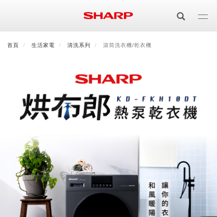
移
至
主
內
首頁
最新消息
生活家電
會員登入/註冊
清洗系列
會員中心
滾筒洗衣機/乾衣機
顧客服務
夏普可購樂線上
容
居家影視
電視/顯示器系列
空氣淨化
空氣淨化系列
生活家電
AQUOS 8K
影音週邊
冰箱系列
廚房調理
Purefit空氣美學機
冷暖空調系列
AQUOS XLED
藍牙音響
技術
水波爐
生活用品
冷凍庫
技術
AIoT智慧空氣清淨機
冷暖型
除濕機系列
AQUOS QLED
夏普量子臻原色
照明系列
美容系列
AIoT智慧水波爐
烹飪
六門
冰箱系列介紹
清洗系列
水活力空氣清淨機
AIoT智慧空調
2合1空氣清淨除濕機
技術
AQUOS 4K UHD
AQUOS XLED
美容保濕
行動裝置
LED吸頂燈
鞋體保養系列
水波爐
AIoT智慧零水鍋