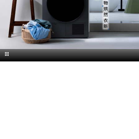
微波爐
五門(左右開)
四門對開除菌冰箱
無孔槽系列介紹
RACTIVE Air系列
空氣清淨機
冷專型
自動除菌離子除濕機
新型冠狀病毒抑制實證
電風扇系列
AQUOS 2K FHD
AQUOS 8K 第三代
商用設備
水活力美容保濕器
美髮造型
高科技鞋履賦活器
防護用品系列
零水鍋
機械轉盤微波爐
飲品
四門
左右開除菌冰箱
無孔槽洗衣機
羽量級無線快充吸塵器
FAQ
自動除菌離子產生器
故障代碼查詢
高效除濕機
自動除菌離子實證
DC直流馬達立扇
暖風系列
8K影像技術展現
商用解決方案
耗材配件
吹風機
頭皮調理
低反射蛾眼面罩
保溫/冷藏系列
電子平板微波爐
咖啡機
淨水器
三門
滾筒洗衣機/乾衣機
無孔槽洗衣機
AIoT智慧聯網除濕機
J-TECH空調技術
3D清淨循環扇
多功能暖烘機
FAQ
商用顯示器
正負離子造型器
頭皮手持按摩器
FAQ
TEKION COOLER 科技酷冷袋
電子轉盤微波爐
Soda Presso氣泡水機
超淨系列淨水器
FAQ
雙門
直立變頻洗衣機
左右開冰箱
乾淨方美學除濕機
空氣清淨機結合捕蚊技術
涼暖離子扇
PCI 自動除菌離子
商用投影機
商用微波爐
美容家電
淨水器濾芯
iBarista 智慧咖啡機
超音波清洗棒
無線吸塵器
自動除菌離子技術
觸控式電子白板
商用空氣清淨機
零水鍋
拼接電視牆
水波爐
DirectView LED