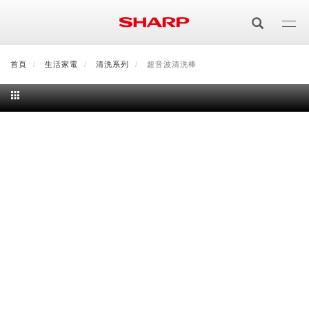
移
至
主
內
首頁
最新消息
生活家電
會員登入/註冊
清洗系列
會員中心
超音波清洗棒
顧客服務
夏普可購樂線上
容
居家影視
電視/顯示器系列
空氣淨化
空氣淨化系列
生活家電
AQUOS 8K
影音週邊
冰箱系列
廚房調理
Purefit空氣美學機
冷暖空調系列
AQUOS XLED
藍牙音響
技術
水波爐
生活用品
冷凍庫
技術
AIoT智慧空氣清淨機
冷暖型
除濕機系列
AQUOS QLED
夏普量子臻原色
照明系列
美容系列
AIoT智慧水波爐
烹飪
六門
冰箱系列介紹
清洗系列
水活力空氣清淨機
AIoT智慧空調
2合1空氣清淨除濕機
技術
AQUOS 4K UHD
AQUOS XLED
美容保濕
行動裝置
LED吸頂燈
鞋體保養系列
水波爐
AIoT智慧零水鍋