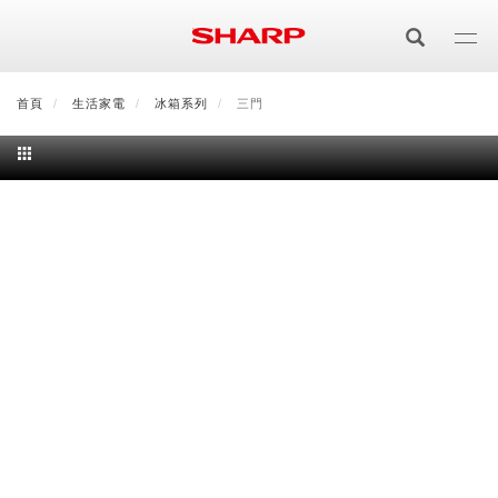
移
至
主
內
首頁
最新消息
生活家電
會員登入/註冊
冰箱系列
會員中心
三門
顧客服務
夏普可購樂線上
容
居家影視
電視/顯示器系列
空氣淨化
空氣淨化系列
生活家電
AQUOS 8K
影音週邊
冰箱系列
廚房調理
Purefit空氣美學機
冷暖空調系列
AQUOS XLED
藍牙音響
技術
水波爐
生活用品
冷凍庫
技術
AIoT智慧空氣清淨機
冷暖型
除濕機系列
AQUOS QLED
夏普量子臻原色
照明系列
美容系列
AIoT智慧水波爐
烹飪
六門
冰箱系列介紹
清洗系列
水活力空氣清淨機
AIoT智慧空調
2合1空氣清淨除濕機
技術
AQUOS 4K UHD
AQUOS XLED
美容保濕
行動裝置
LED吸頂燈
鞋體保養系列
水波爐
AIoT智慧零水鍋