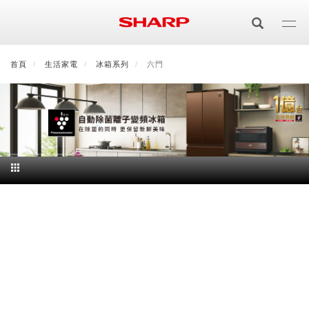
移
至
主
內
首頁
最新消息
生活家電
會員登入/註冊
冰箱系列
會員中心
六門
顧客服務
夏普可購樂線上
容
居家影視
電視/顯示器系列
空氣淨化
空氣淨化系列
生活家電
AQUOS 8K
影音週邊
冰箱系列
廚房調理
Purefit空氣美學機
冷暖空調系列
AQUOS XLED
藍牙音響
技術
水波爐
生活用品
冷凍庫
技術
AIoT智慧空氣清淨機
冷暖型
除濕機系列
AQUOS QLED
夏普量子臻原色
照明系列
美容系列
AIoT智慧水波爐
烹飪
六門
冰箱系列介紹
清洗系列
水活力空氣清淨機
AIoT智慧空調
2合1空氣清淨除濕機
技術
AQUOS 4K UHD
AQUOS XLED
美容保濕
行動裝置
LED吸頂燈
鞋體保養系列
水波爐
AIoT智慧零水鍋