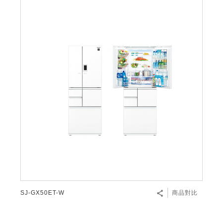
SJ-GX50ET-W
商品對比