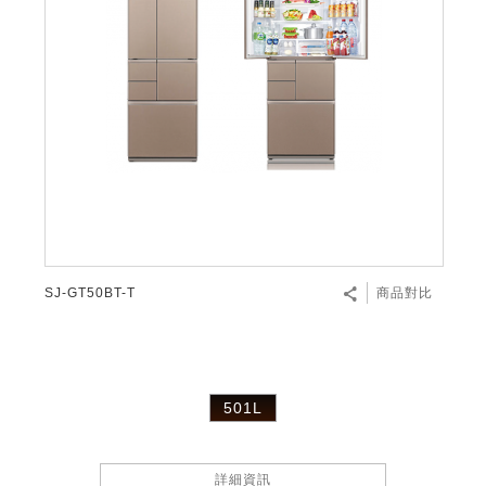
SJ-GT50BT-T
商品對比
501L
詳細資訊