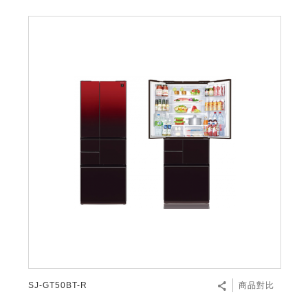
SJ-GT50BT-R
商品對比