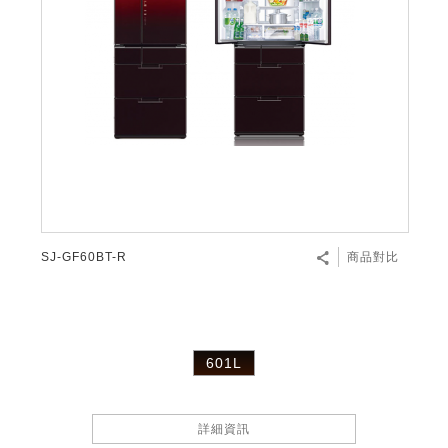
SJ-GF60BT-R
商品對比
601L
詳細資訊