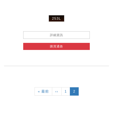
253L
詳細資訊
購買通路
Pagination
First
« 最前
Previous
‹‹
頁
1
目
2
page
page
面
前
頁
面