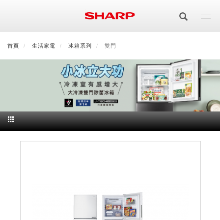
移
至
主
內
首頁
最新消息
生活家電
會員登入/註冊
冰箱系列
會員中心
雙門
顧客服務
夏普可購樂線上
容
居家影視
電視/顯示器系列
空氣淨化
空氣淨化系列
生活家電
AQUOS 8K
影音週邊
冰箱系列
廚房調理
Purefit空氣美學機
冷暖空調系列
AQUOS XLED
藍牙音響
技術
水波爐
生活用品
冷凍庫
技術
AIoT智慧空氣清淨機
冷暖型
除濕機系列
AQUOS QLED
夏普量子臻原色
照明系列
美容系列
AIoT智慧水波爐
烹飪
六門
冰箱系列介紹
清洗系列
水活力空氣清淨機
AIoT智慧空調
2合1空氣清淨除濕機
技術
AQUOS 4K UHD
AQUOS XLED
美容保濕
行動裝置
LED吸頂燈
鞋體保養系列
水波爐
AIoT智慧零水鍋