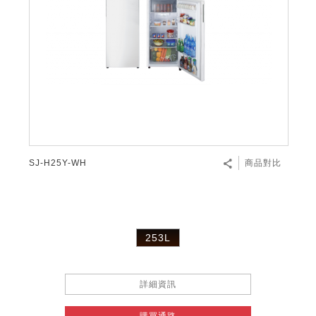
微波爐
五門(左右開)
四門對開除菌冰箱
無孔槽系列介紹
RACTIVE Air系列
空氣清淨機
冷專型
自動除菌離子除濕機
新型冠狀病毒抑制實證
電風扇系列
AQUOS 2K FHD
AQUOS 8K 第三代
商用設備
水活力美容保濕器
美髮造型
高科技鞋履賦活器
防護用品系列
零水鍋
機械轉盤微波爐
飲品
四門
左右開除菌冰箱
無孔槽洗衣機
羽量級無線快充吸塵器
FAQ
自動除菌離子產生器
故障代碼查詢
高效除濕機
自動除菌離子實證
DC直流馬達立扇
暖風系列
8K影像技術展現
商用解決方案
耗材配件
吹風機
頭皮調理
低反射蛾眼面罩
保溫/冷藏系列
電子平板微波爐
咖啡機
淨水器
三門
滾筒洗衣機/乾衣機
無孔槽洗衣機
AIoT智慧聯網除濕機
J-TECH空調技術
3D清淨循環扇
多功能暖烘機
FAQ
商用顯示器
正負離子造型器
頭皮手持按摩器
FAQ
TEKION COOLER 科技酷冷袋
電子轉盤微波爐
Soda Presso氣泡水機
超淨系列淨水器
FAQ
雙門
直立變頻洗衣機
左右開冰箱
乾淨方美學除濕機
空氣清淨機結合捕蚊技術
涼暖離子扇
PCI 自動除菌離子
商用投影機
商用微波爐
美容家電
淨水器濾芯
iBarista 智慧咖啡機
超音波清洗棒
無線吸塵器
自動除菌離子技術
SJ-H25Y-WH
商品對比
觸控式電子白板
商用空氣清淨機
零水鍋
拼接電視牆
水波爐
253L
DirectView LED
詳細資訊
購買通路