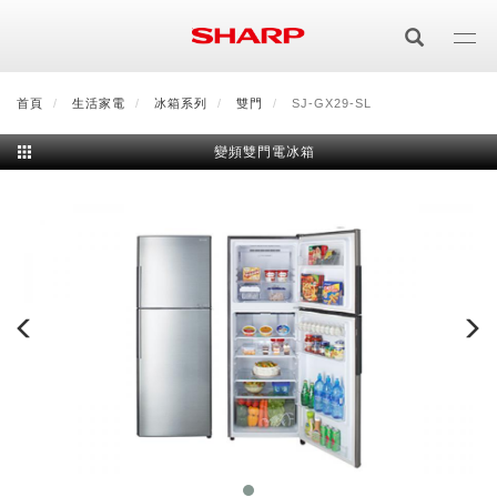
移
至
主
內
首頁
最新消息
生活家電
會員登入/註冊
冰箱系列
會員中心
雙門
SJ-GX29-SL
顧客服務
夏普可購樂線上
容
變頻雙門電冰箱
居家影視
電視/顯示器系列
空氣淨化
空氣淨化系列
生活家電
AQUOS 8K
影音週邊
冰箱系列
廚房調理
Purefit空氣美學機
冷暖空調系列
AQUOS XLED
藍牙音響
技術
水波爐
生活用品
冷凍庫
技術
AIoT智慧空氣清淨機
冷暖型
除濕機系列
AQUOS QLED
夏普量子臻原色
照明系列
美容系列
AIoT智慧水波爐
烹飪
六門
冰箱系列介紹
清洗系列
水活力空氣清淨機
AIoT智慧空調
2合1空氣清淨除濕機
技術
AQUOS 4K UHD
AQUOS XLED
美容保濕
行動裝置
LED吸頂燈
鞋體保養系列
水波爐
AIoT智慧零水鍋