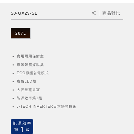
微波爐
五門(左右開)
四門對開除菌冰箱
無孔槽系列介紹
RACTIVE Air系列
空氣清淨機
冷專型
自動除菌離子除濕機
新型冠狀病毒抑制實證
電風扇系列
AQUOS 2K FHD
AQUOS 8K 第三代
商用設備
水活力美容保濕器
SJ-GX29-SL
商品對比
美髮造型
高科技鞋履賦活器
防護用品系列
零水鍋
機械轉盤微波爐
飲品
四門
左右開除菌冰箱
無孔槽洗衣機
羽量級無線快充吸塵器
FAQ
自動除菌離子產生器
故障代碼查詢
高效除濕機
自動除菌離子實證
DC直流馬達立扇
暖風系列
8K影像技術展現
商用解決方案
耗材配件
吹風機
頭皮調理
低反射蛾眼面罩
保溫/冷藏系列
電子平板微波爐
咖啡機
淨水器
三門
滾筒洗衣機/乾衣機
無孔槽洗衣機
287L
AIoT智慧聯網除濕機
J-TECH空調技術
3D清淨循環扇
多功能暖烘機
FAQ
商用顯示器
正負離子造型器
頭皮手持按摩器
FAQ
TEKION COOLER 科技酷冷袋
電子轉盤微波爐
Soda Presso氣泡水機
超淨系列淨水器
FAQ
雙門
直立變頻洗衣機
左右開冰箱
乾淨方美學除濕機
空氣清淨機結合捕蚊技術
涼暖離子扇
PCI 自動除菌離子
實用兩用保鮮室
商用投影機
商用微波爐
美容家電
淨水器濾芯
iBarista 智慧咖啡機
超音波清洗棒
無線吸塵器
自動除菌離子技術
奈米銀觸媒脫臭
觸控式電子白板
商用空氣清淨機
ECO節能省電模式
零水鍋
廣角LED燈
拼接電視牆
大容量蔬果室
水波爐
能源效率第1級
DirectView LED
J-TECH INVERTER日本變頻技術