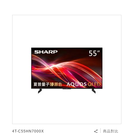
4T-C55HN7000X
商品對比