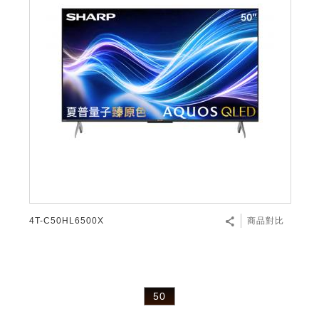
4T-C50HL6500X
商品對比
50