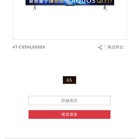
4T-C65HL6500X
商品對比
65
詳細資訊
購買通路