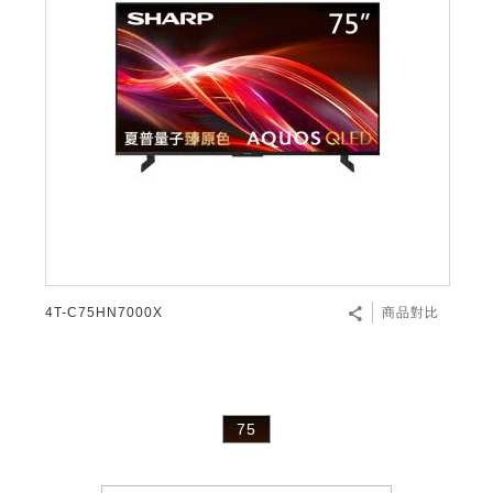
4T-C75HN7000X
商品對比
75