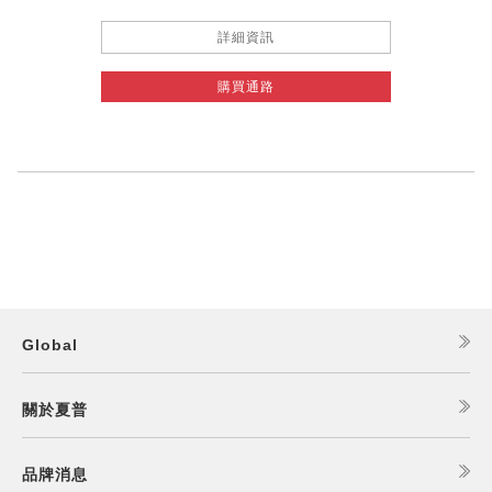
詳細資訊
購買通路
Global
關於夏普
品牌消息