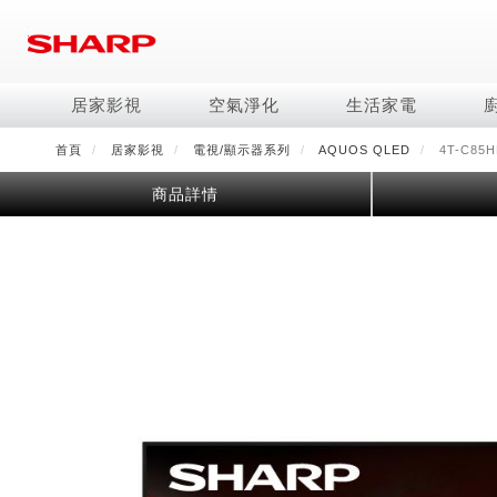
移
至
主
內
居家影視
空氣淨化
生活家電
容
首頁
居家影視
電視/顯示器系列
AQUOS QLED
4T-C85H
電視/顯示器系列
空氣淨化系列
冰箱系列
水波爐
照明系列
美容保濕
商用解決方案
影音週邊
冷暖空調系列
技術
烹飪
鞋體保養系列
美髮造型
商品詳情
AQUOS 8K
Purefit空氣美學機
冷凍庫
AIoT智慧水波爐
LED吸頂燈
水活力美容保濕器
商用顯示器
藍牙音響
冷暖型
冰箱系列介紹
AIoT智慧零水鍋
高科技鞋履賦活器
吹風機
商用微波爐
AQUOS XLED
AIoT智慧空氣清淨機
六門
水波爐
商用投影機
AIoT智慧空調
四門對開除菌冰箱
零水鍋
正負離子造型器
商用空氣清淨機
AQUOS QLED
水活力空氣清淨機
五門(左右開)
觸控式電子白板
冷專型
左右開除菌冰箱
AQUOS 4K UHD
空氣清淨機
四門
拼接電視牆
故障代碼查詢
AQUOS 2K FHD
自動除菌離子產生器
三門
DirectView LED
雙門
電風扇系列
FAQ
淨水器
暖風系列
FAQ
DC直流馬達立扇
無孔槽洗衣機
超淨系列淨水器
多功能暖烘機
iBarista 智慧咖啡機
3D清淨循環扇
左右開冰箱
淨水器濾芯
零水鍋
涼暖離子扇
無線吸塵器
水波爐