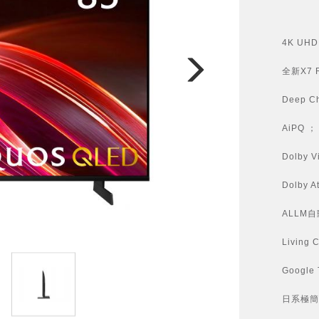
4K UHD 
全新X7 R
Deep 
AiPQ ；
Dolby V
Dolby A
ALLM
Living 
Google
日系極簡