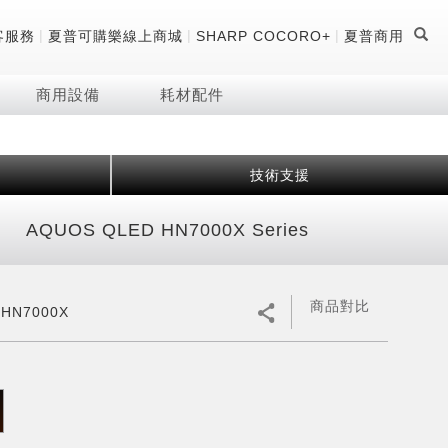
|
|
|
客服務
夏普可購樂線上商城
SHARP COCORO+
夏普商用
商用設備
耗材配件
技術支援
證
器
 科技酷冷袋
機
AQUOS QLED HN7000X Series
技術
商品對比
5HN7000X