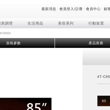
|
|
|
最新消息
會員登入/註冊
會員中心
顧
廚房調理
生活用品
美容系列
行動裝置
N7000X
技術
除濕機系列
清洗系列
微波爐
防護用品系列
頭皮調理
技術
RACTIVE Air系列
飲品
保溫/冷藏系列
FAQ
規格參數
產品推薦
夏普量子臻原色
2合1空氣清淨除濕機
無孔槽系列介紹
機械轉盤微波爐
低反射蛾眼面罩
頭皮手持按摩器
新型冠狀病毒抑制實
羽量級無線快充吸塵
咖啡機
TEKION COOLER
美容家電
AQUOS XLED
自動除菌離子除濕機
無孔槽洗衣機
電子平板微波爐
自動除菌離子實證
Soda Presso氣泡水
AQUOS 8K 第三代
高效除濕機
滾筒洗衣機/乾衣機
電子轉盤微波爐
J-TECH空調技術
8K影像技術展現
AIoT智慧聯網除濕機
直立變頻洗衣機
空氣清淨機結合捕蚊
乾淨方美學除濕機
超音波清洗棒
自動除菌離子技術
4T-C8
FAQ
PCI 自動除菌離子
85