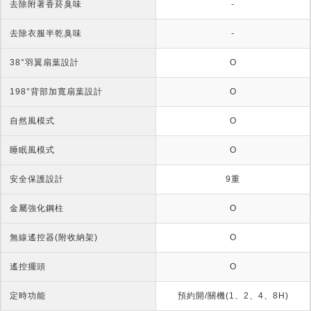
去除附著香菸臭味
-
去除衣服半乾臭味
-
38°羽翼扇葉設計
O
198°背部加寬扇葉設計
O
自然風模式
O
睡眠風模式
O
安全保護設計
9重
金屬強化鋼柱
O
無線遙控器(附收納架)
O
遙控擺頭
O
定時功能
預約開/關機(1、2、4、8H)