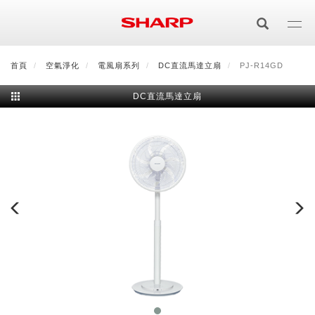
移
至
主
內
首頁
最新消息
空氣淨化
會員登入/註冊
電風扇系列
會員中心
DC直流馬達立扇
顧客服務
PJ-R14GD
夏普可購樂線上
容
DC直流馬達立扇
居家影視
電視/顯示器系列
空氣淨化
空氣淨化系列
生活家電
AQUOS 8K
影音週邊
冰箱系列
廚房調理
Purefit空氣美學機
冷暖空調系列
AQUOS XLED
藍牙音響
技術
水波爐
生活用品
冷凍庫
技術
AIoT智慧空氣清淨機
冷暖型
除濕機系列
AQUOS QLED
夏普量子臻原色
照明系列
美容系列
AIoT智慧水波爐
烹飪
六門
冰箱系列介紹
清洗系列
水活力空氣清淨機
AIoT智慧空調
2合1空氣清淨除濕機
技術
AQUOS 4K UHD
AQUOS XLED
美容保濕
行動裝置
LED吸頂燈
鞋體保養系列
水波爐
AIoT智慧零水鍋