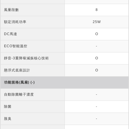
風量段數
8
額定消耗功率
25W
DC馬達
O
ECO智能溫控
-
靜音-3重降噪減振核心技術
O
懸浮式底座設計
O
功能規格(風扇) (-)
自動除菌離子濃度
-
除菌
-
脫臭
-