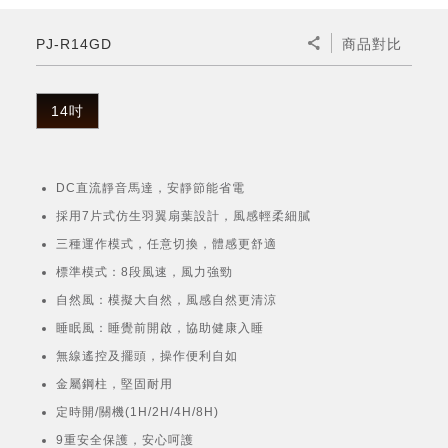
微波爐
五門(左右開)
四門對開除菌冰箱
無孔槽系列介紹
RACTIVE Air系列
空氣清淨機
冷專型
自動除菌離子除濕機
新型冠狀病毒抑制實證
電風扇系列
AQUOS 2K FHD
AQUOS 8K 第三代
商用設備
水活力美容保濕器
PJ-R14GD
商品對比
美髮造型
高科技鞋履賦活器
防護用品系列
零水鍋
機械轉盤微波爐
飲品
四門
左右開除菌冰箱
無孔槽洗衣機
羽量級無線快充吸塵器
FAQ
自動除菌離子產生器
故障代碼查詢
高效除濕機
自動除菌離子實證
DC直流馬達立扇
暖風系列
8K影像技術展現
商用解決方案
耗材配件
吹風機
頭皮調理
低反射蛾眼面罩
保溫/冷藏系列
電子平板微波爐
咖啡機
淨水器
三門
滾筒洗衣機/乾衣機
無孔槽洗衣機
14吋
AIoT智慧聯網除濕機
J-TECH空調技術
3D清淨循環扇
多功能暖烘機
FAQ
商用顯示器
正負離子造型器
頭皮手持按摩器
FAQ
TEKION COOLER 科技酷冷袋
電子轉盤微波爐
Soda Presso氣泡水機
超淨系列淨水器
FAQ
雙門
直立變頻洗衣機
左右開冰箱
乾淨方美學除濕機
空氣清淨機結合捕蚊技術
涼暖離子扇
PCI 自動除菌離子
DC直流靜音馬達，安靜節能省電
商用投影機
商用微波爐
美容家電
淨水器濾芯
iBarista 智慧咖啡機
超音波清洗棒
無線吸塵器
自動除菌離子技術
採用7片式仿生羽翼扇葉設計，風感輕柔細膩
觸控式電子白板
商用空氣清淨機
三種運作模式，任意切換，體感更舒適
零水鍋
標準模式：8段風速，風力強勁
拼接電視牆
自然風：模擬大自然，風感自然更清涼
水波爐
睡眠風：睡覺前開啟，協助健康入睡
DirectView LED
無線遙控及擺頭，操作便利自如
金屬鋼柱，堅固耐用
定時開/關機(1H/2H/4H/8H)
9重安全保護，安心呵護