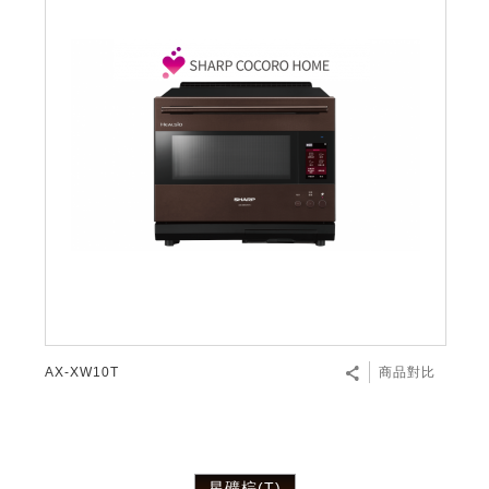
AX-XW10T
商品對比
星礦棕(T)