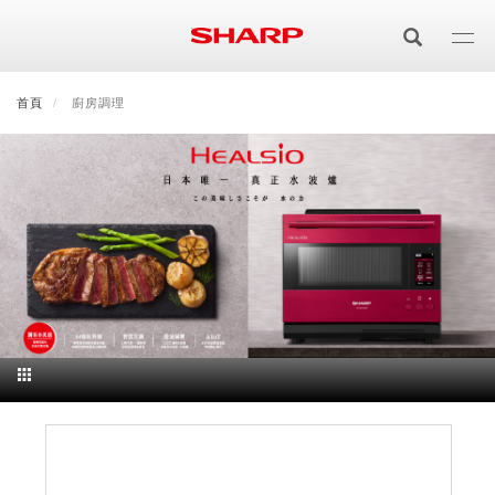
移
至
主
內
首頁
最新消息
廚房調理
會員登入/註冊
會員中心
顧客服務
夏普可購樂線上
容
居家影視
電視/顯示器系列
空氣淨化
空氣淨化系列
生活家電
AQUOS 8K
影音週邊
冰箱系列
廚房調理
Purefit空氣美學機
冷暖空調系列
AQUOS XLED
藍牙音響
技術
水波爐
生活用品
冷凍庫
技術
AIoT智慧空氣清淨機
冷暖型
除濕機系列
AQUOS QLED
夏普量子臻原色
照明系列
美容系列
AIoT智慧水波爐
烹飪
六門
冰箱系列介紹
清洗系列
水活力空氣清淨機
AIoT智慧空調
2合1空氣清淨除濕機
技術
AQUOS 4K UHD
AQUOS XLED
美容保濕
行動裝置
LED吸頂燈
鞋體保養系列
水波爐
AIoT智慧零水鍋