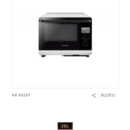
微波爐
五門(左右開)
四門對開除菌冰箱
無孔槽系列介紹
RACTIVE Air系列
空氣清淨機
冷專型
自動除菌離子除濕機
新型冠狀病毒抑制實證
電風扇系列
AQUOS 2K FHD
AQUOS 8K 第三代
商用設備
水活力美容保濕器
美髮造型
高科技鞋履賦活器
防護用品系列
零水鍋
機械轉盤微波爐
飲品
四門
左右開除菌冰箱
無孔槽洗衣機
羽量級無線快充吸塵器
FAQ
自動除菌離子產生器
故障代碼查詢
高效除濕機
自動除菌離子實證
DC直流馬達立扇
暖風系列
8K影像技術展現
商用解決方案
耗材配件
吹風機
頭皮調理
低反射蛾眼面罩
保溫/冷藏系列
電子平板微波爐
咖啡機
淨水器
三門
滾筒洗衣機/乾衣機
無孔槽洗衣機
AIoT智慧聯網除濕機
J-TECH空調技術
3D清淨循環扇
多功能暖烘機
FAQ
商用顯示器
正負離子造型器
頭皮手持按摩器
FAQ
TEKION COOLER 科技酷冷袋
電子轉盤微波爐
Soda Presso氣泡水機
超淨系列淨水器
FAQ
雙門
直立變頻洗衣機
左右開冰箱
乾淨方美學除濕機
空氣清淨機結合捕蚊技術
涼暖離子扇
PCI 自動除菌離子
商用投影機
商用微波爐
美容家電
淨水器濾芯
iBarista 智慧咖啡機
超音波清洗棒
無線吸塵器
自動除菌離子技術
觸控式電子白板
商用空氣清淨機
零水鍋
拼接電視牆
水波爐
AX-AS10T
商品對比
DirectView LED
26L