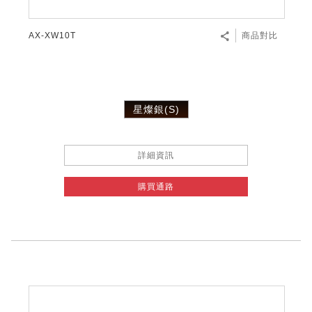
AX-XW10T
商品對比
星燦銀(S)
詳細資訊
購買通路