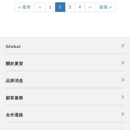
First
« 最前
Previous
‹‹
頁
1
目
2
頁
3
頁
4
下
››
Last
最後 »
page
page
面
前
面
面
一
page
頁
頁
面
Global
關於夏普
品牌消息
顧客服務
合作通路