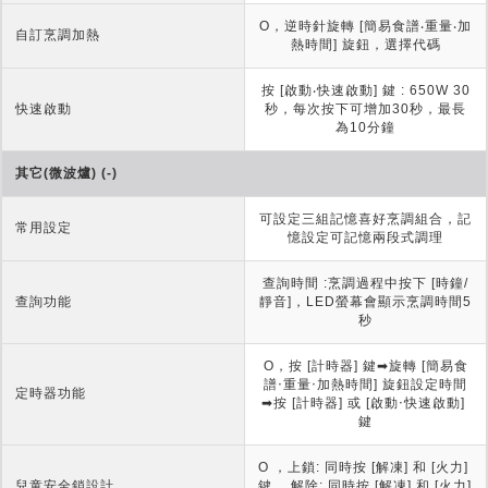
O，逆時針旋轉 [簡易食譜‧重量‧加
自訂烹調加熱
熱時間] 旋鈕，選擇代碼
按 [啟動‧快速啟動] 鍵 : 650W 30
快速啟動
秒，每次按下可增加30秒，最長
為10分鐘
其它(微波爐) (-)
可設定三組記憶喜好烹調組合，記
常用設定
憶設定可記憶兩段式調理
查詢時間 :烹調過程中按下 [時鐘/
查詢功能
靜音]，LED螢幕會顯示烹調時間5
秒
O，按 [計時器] 鍵➡旋轉 [簡易食
譜‧重量‧加熱時間] 旋鈕設定時間
定時器功能
➡按 [計時器] 或 [啟動‧快速啟動] 
鍵
O ，上鎖: 同時按 [解凍] 和 [火力] 
兒童安全鎖設計
鍵 ，解除: 同時按 [解凍] 和 [火力] 