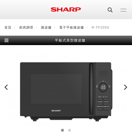
移
至
主
內
首頁
最新消息
廚房調理
會員登入/註冊
微波爐
電子平板微波爐
會員中心
顧客服務
R-TF20SS
夏普可購樂線上
容
平板式美型微波爐
居家影視
電視/顯示器系列
空氣淨化
空氣淨化系列
生活家電
AQUOS 8K
影音週邊
冰箱系列
廚房調理
Purefit空氣美學機
冷暖空調系列
AQUOS XLED
藍牙音響
技術
水波爐
生活用品
冷凍庫
技術
AIoT智慧空氣清淨機
冷暖型
除濕機系列
AQUOS QLED
夏普量子臻原色
照明系列
美容系列
AIoT智慧水波爐
烹飪
六門
冰箱系列介紹
清洗系列
水活力空氣清淨機
AIoT智慧空調
2合1空氣清淨除濕機
技術
AQUOS 4K UHD
AQUOS XLED
美容保濕
行動裝置
LED吸頂燈
鞋體保養系列
水波爐
AIoT智慧零水鍋