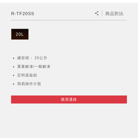
微波爐
五門(左右開)
四門對開除菌冰箱
無孔槽系列介紹
RACTIVE Air系列
空氣清淨機
冷專型
自動除菌離子除濕機
新型冠狀病毒抑制實證
電風扇系列
AQUOS 2K FHD
AQUOS 8K 第三代
商用設備
水活力美容保濕器
R-TF20SS
商品對比
美髮造型
高科技鞋履賦活器
防護用品系列
零水鍋
機械轉盤微波爐
飲品
四門
左右開除菌冰箱
無孔槽洗衣機
羽量級無線快充吸塵器
FAQ
自動除菌離子產生器
故障代碼查詢
高效除濕機
自動除菌離子實證
DC直流馬達立扇
暖風系列
8K影像技術展現
商用解決方案
耗材配件
吹風機
頭皮調理
低反射蛾眼面罩
保溫/冷藏系列
電子平板微波爐
咖啡機
淨水器
三門
滾筒洗衣機/乾衣機
無孔槽洗衣機
20L
AIoT智慧聯網除濕機
J-TECH空調技術
3D清淨循環扇
多功能暖烘機
FAQ
商用顯示器
正負離子造型器
頭皮手持按摩器
FAQ
TEKION COOLER 科技酷冷袋
電子轉盤微波爐
Soda Presso氣泡水機
超淨系列淨水器
FAQ
雙門
直立變頻洗衣機
左右開冰箱
乾淨方美學除濕機
空氣清淨機結合捕蚊技術
涼暖離子扇
PCI 自動除菌離子
總容積： 20公升
商用投影機
商用微波爐
美容家電
淨水器濾芯
iBarista 智慧咖啡機
超音波清洗棒
無線吸塵器
自動除菌離子技術
重量解凍/一般解凍
觸控式電子白板
商用空氣清淨機
定時器旋鈕
零水鍋
簡易操作介面
拼接電視牆
水波爐
購買通路
DirectView LED