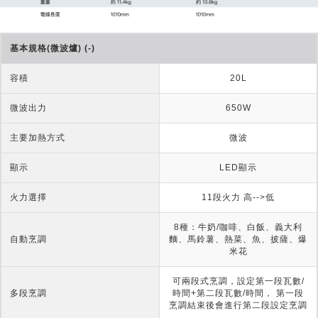
基本規格(微波爐) (-)
容積
20L
微波出力
650W
主要加熱方式
微波
顯示
LED顯示
火力選擇
11段火力 高-->低
8種：牛奶/咖啡、白飯、義大利
自動烹調
麵、馬鈴薯、熱菜、魚、披薩、爆
米花
可兩段式烹調，設定第一段瓦數/
多段烹調
時間+第二段瓦數/時間， 第一段
烹調結束後會進行第二段設定烹調