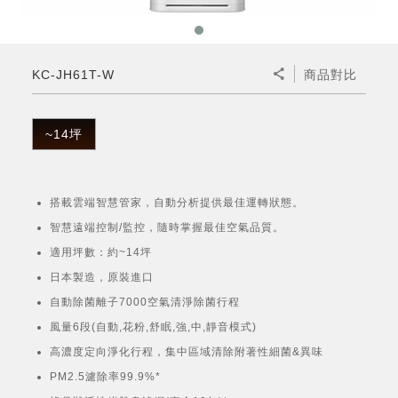
微波爐
五門(左右開)
四門對開除菌冰箱
無孔槽系列介紹
RACTIVE Air系列
空氣清淨機
冷專型
自動除菌離子除濕機
新型冠狀病毒抑制實證
電風扇系列
AQUOS 2K FHD
AQUOS 8K 第三代
商用設備
水活力美容保濕器
美髮造型
高科技鞋履賦活器
防護用品系列
零水鍋
機械轉盤微波爐
飲品
四門
左右開除菌冰箱
無孔槽洗衣機
羽量級無線快充吸塵器
FAQ
自動除菌離子產生器
故障代碼查詢
高效除濕機
自動除菌離子實證
DC直流馬達立扇
暖風系列
8K影像技術展現
KC-JH61T-W
商品對比
商用解決方案
耗材配件
吹風機
頭皮調理
低反射蛾眼面罩
保溫/冷藏系列
電子平板微波爐
咖啡機
淨水器
三門
滾筒洗衣機/乾衣機
無孔槽洗衣機
AIoT智慧聯網除濕機
J-TECH空調技術
3D清淨循環扇
多功能暖烘機
FAQ
商用顯示器
正負離子造型器
頭皮手持按摩器
FAQ
~14坪
TEKION COOLER 科技酷冷袋
電子轉盤微波爐
Soda Presso氣泡水機
超淨系列淨水器
FAQ
雙門
直立變頻洗衣機
左右開冰箱
乾淨方美學除濕機
空氣清淨機結合捕蚊技術
涼暖離子扇
PCI 自動除菌離子
商用投影機
商用微波爐
美容家電
淨水器濾芯
iBarista 智慧咖啡機
超音波清洗棒
無線吸塵器
自動除菌離子技術
搭載雲端智慧管家，自動分析提供最佳運轉狀態。
觸控式電子白板
商用空氣清淨機
智慧遠端控制/監控，隨時掌握最佳空氣品質。
零水鍋
適用坪數：約~14坪
拼接電視牆
水波爐
日本製造，原裝進口
自動除菌離子7000空氣清淨除菌行程
DirectView LED
風量6段(自動,花粉,舒眠,強,中,靜音模式)
高濃度定向淨化行程，集中區域清除附著性細菌&異味
PM2.5濾除率99.9%*