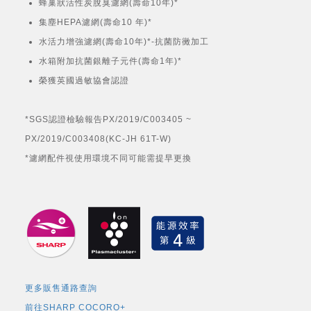
蜂巢狀活性炭脫臭濾網(壽命10年)*
集塵HEPA濾網(壽命10 年)*
水活力增強濾網(壽命10年)*-抗菌防黴加工
水箱附加抗菌銀離子元件(壽命1年)*
榮獲英國過敏協會認證
*SGS認證檢驗報告PX/2019/C003405 ~
PX/2019/C003408(KC-JH 61T-W)
*濾網配件視使用環境不同可能需提早更換
更多販售通路查詢
前往SHARP COCORO+