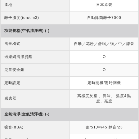
產地
日本原裝
離子濃度(ion/cm3)
自動除菌離子7000
功能規格(空氣清淨機) (-)
風量模式
自動／花粉／舒眠／強／中／靜音
過濾網清潔提醒
O
兒童安全鎖
O
定時設定
定時開機/定時關機
高感度灰塵 、異味、 溫度&濕
感應器
度、亮度
空氣清淨(空氣清淨機) (-)
噪音(dBA)
強/51,中/45,靜音/23