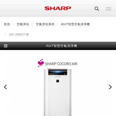
移
至
主
內
首頁
最新消息
空氣淨化
會員登入/註冊
空氣淨化系列
會員中心
AIoT智慧空氣清淨機
顧客服務
夏普可購樂線上
容
KC-JH61T-W
居家影視
AIoT智慧空氣清淨機
電視/顯示器系列
空氣淨化
空氣淨化系列
生活家電
AQUOS 8K
影音週邊
冰箱系列
廚房調理
Purefit空氣美學機
冷暖空調系列
AQUOS XLED
藍牙音響
技術
水波爐
生活用品
冷凍庫
技術
AIoT智慧空氣清淨機
冷暖型
除濕機系列
AQUOS QLED
夏普量子臻原色
照明系列
美容系列
AIoT智慧水波爐
烹飪
六門
冰箱系列介紹
清洗系列
水活力空氣清淨機
AIoT智慧空調
2合1空氣清淨除濕機
技術
AQUOS 4K UHD
AQUOS XLED
美容保濕
行動裝置
LED吸頂燈
鞋體保養系列
水波爐
AIoT智慧零水鍋