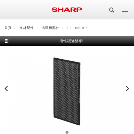
移
至
主
內
首頁
最新消息
耗材配件
會員登入/註冊
清淨機配件
會員中心
FZ-D60DFE
顧客服務
夏普可購樂線上
容
活性碳過濾網
居家影視
電視/顯示器系列
空氣淨化
空氣淨化系列
生活家電
AQUOS 8K
影音週邊
冰箱系列
廚房調理
Purefit空氣美學機
冷暖空調系列
AQUOS XLED
藍牙音響
技術
水波爐
生活用品
冷凍庫
技術
AIoT智慧空氣清淨機
冷暖型
除濕機系列
AQUOS QLED
夏普量子臻原色
照明系列
美容系列
AIoT智慧水波爐
烹飪
六門
冰箱系列介紹
清洗系列
水活力空氣清淨機
AIoT智慧空調
2合1空氣清淨除濕機
技術
AQUOS 4K UHD
AQUOS XLED
美容保濕
行動裝置
LED吸頂燈
鞋體保養系列
水波爐
AIoT智慧零水鍋