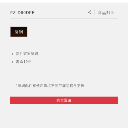
微波爐
五門(左右開)
四門對開除菌冰箱
無孔槽系列介紹
RACTIVE Air系列
空氣清淨機
冷專型
自動除菌離子除濕機
新型冠狀病毒抑制實證
電風扇系列
AQUOS 2K FHD
AQUOS 8K 第三代
商用設備
水活力美容保濕器
FZ-D60DFE
商品對比
美髮造型
高科技鞋履賦活器
防護用品系列
零水鍋
機械轉盤微波爐
飲品
四門
左右開除菌冰箱
無孔槽洗衣機
羽量級無線快充吸塵器
FAQ
自動除菌離子產生器
故障代碼查詢
高效除濕機
自動除菌離子實證
DC直流馬達立扇
暖風系列
8K影像技術展現
商用解決方案
耗材配件
吹風機
頭皮調理
低反射蛾眼面罩
保溫/冷藏系列
電子平板微波爐
咖啡機
淨水器
三門
滾筒洗衣機/乾衣機
無孔槽洗衣機
濾網
AIoT智慧聯網除濕機
J-TECH空調技術
3D清淨循環扇
多功能暖烘機
FAQ
商用顯示器
正負離子造型器
頭皮手持按摩器
FAQ
TEKION COOLER 科技酷冷袋
電子轉盤微波爐
Soda Presso氣泡水機
超淨系列淨水器
FAQ
雙門
直立變頻洗衣機
左右開冰箱
乾淨方美學除濕機
空氣清淨機結合捕蚊技術
涼暖離子扇
PCI 自動除菌離子
活性碳過濾網
商用投影機
商用微波爐
美容家電
淨水器濾芯
iBarista 智慧咖啡機
超音波清洗棒
無線吸塵器
自動除菌離子技術
壽命10年
觸控式電子白板
商用空氣清淨機
零水鍋
拼接電視牆
*濾網配件視使用環境不同可能需提早更換
水波爐
DirectView LED
購買通路