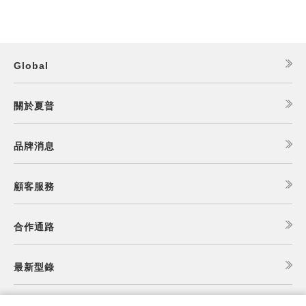
Global
關於夏普
品牌消息
顧客服務
合作通路
最新型錄