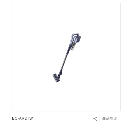
EC-AR2TW
商品對比