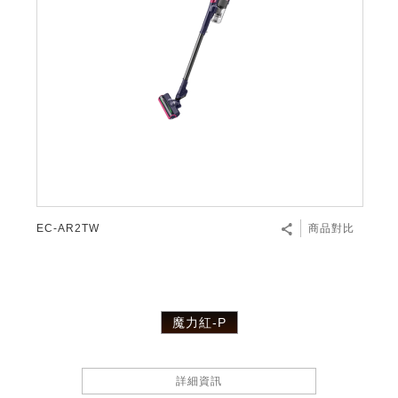
EC-AR2TW
商品對比
魔力紅-P
詳細資訊