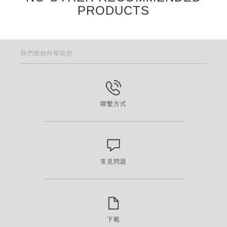
PRODUCTS
我們能如何幫助您
聯繫方式
常見問題
下載