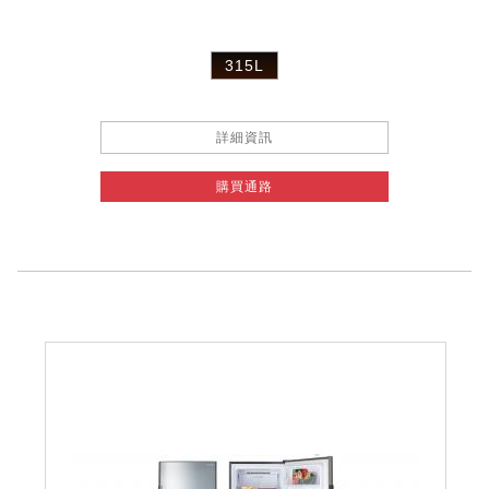
315L
詳細資訊
購買通路