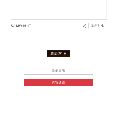
SJ-MW46HT
商品對比
尊爵灰-H
詳細資訊
購買通路