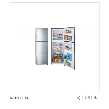
SJ-HY32-SL
商品對比