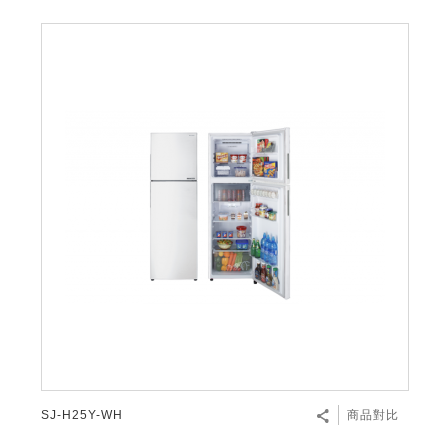
SJ-H25Y-WH
商品對比