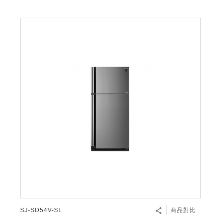
SJ-SD54V-SL
商品對比