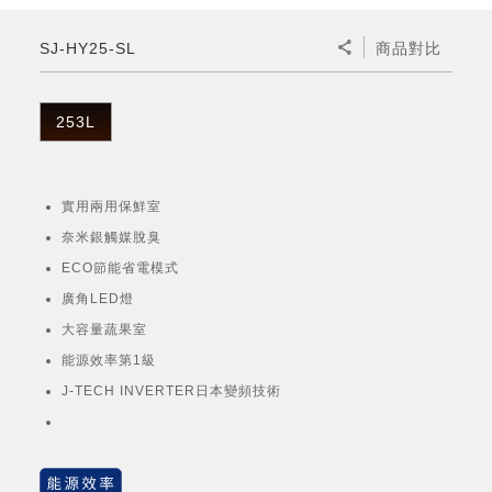
微波爐
五門(左右開)
四門對開除菌冰箱
無孔槽系列介紹
RACTIVE Air系列
空氣清淨機
冷專型
自動除菌離子除濕機
新型冠狀病毒抑制實證
電風扇系列
AQUOS 2K FHD
AQUOS 8K 第三代
商用設備
水活力美容保濕器
SJ-HY25-SL
商品對比
美髮造型
高科技鞋履賦活器
防護用品系列
零水鍋
機械轉盤微波爐
飲品
四門
左右開除菌冰箱
無孔槽洗衣機
羽量級無線快充吸塵器
FAQ
自動除菌離子產生器
故障代碼查詢
高效除濕機
自動除菌離子實證
DC直流馬達立扇
暖風系列
8K影像技術展現
商用解決方案
耗材配件
吹風機
頭皮調理
低反射蛾眼面罩
保溫/冷藏系列
電子平板微波爐
咖啡機
淨水器
三門
滾筒洗衣機/乾衣機
無孔槽洗衣機
253L
AIoT智慧聯網除濕機
J-TECH空調技術
3D清淨循環扇
多功能暖烘機
FAQ
商用顯示器
正負離子造型器
頭皮手持按摩器
FAQ
TEKION COOLER 科技酷冷袋
電子轉盤微波爐
Soda Presso氣泡水機
超淨系列淨水器
FAQ
雙門
直立變頻洗衣機
左右開冰箱
乾淨方美學除濕機
空氣清淨機結合捕蚊技術
涼暖離子扇
PCI 自動除菌離子
實用兩用保鮮室
商用投影機
商用微波爐
美容家電
淨水器濾芯
iBarista 智慧咖啡機
超音波清洗棒
無線吸塵器
自動除菌離子技術
奈米銀觸媒脫臭
觸控式電子白板
商用空氣清淨機
ECO節能省電模式
零水鍋
廣角LED燈
拼接電視牆
大容量蔬果室
水波爐
能源效率第1級
DirectView LED
J-TECH INVERTER日本變頻技術