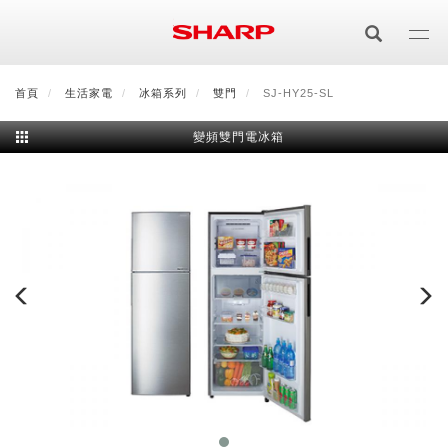
移
至
主
內
首頁
最新消息
生活家電
會員登入/註冊
冰箱系列
會員中心
雙門
SJ-HY25-SL
顧客服務
夏普可購樂線上
容
變頻雙門電冰箱
居家影視
電視/顯示器系列
空氣淨化
空氣淨化系列
生活家電
AQUOS 8K
影音週邊
冰箱系列
廚房調理
Purefit空氣美學機
冷暖空調系列
AQUOS XLED
藍牙音響
技術
水波爐
生活用品
冷凍庫
技術
AIoT智慧空氣清淨機
冷暖型
除濕機系列
AQUOS QLED
夏普量子臻原色
照明系列
美容系列
AIoT智慧水波爐
烹飪
六門
冰箱系列介紹
清洗系列
水活力空氣清淨機
AIoT智慧空調
2合1空氣清淨除濕機
技術
AQUOS 4K UHD
AQUOS XLED
美容保濕
行動裝置
LED吸頂燈
鞋體保養系列
水波爐
AIoT智慧零水鍋