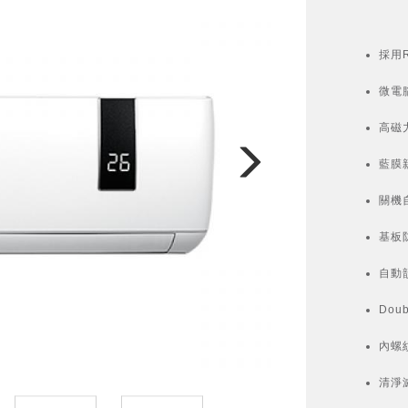
採用
微電
高磁
藍膜
關機
基板
自動
Dou
內螺
清淨