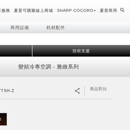
|
|
|
客服務
夏普可購樂線上商城
SHARP COCORO+
夏普商用
商用設備
耗材配件
技術支援
證
器
 科技酷冷袋
機
變頻冷專空調 - 雅緻系列
技術
商品對比
YTSH-Z
0