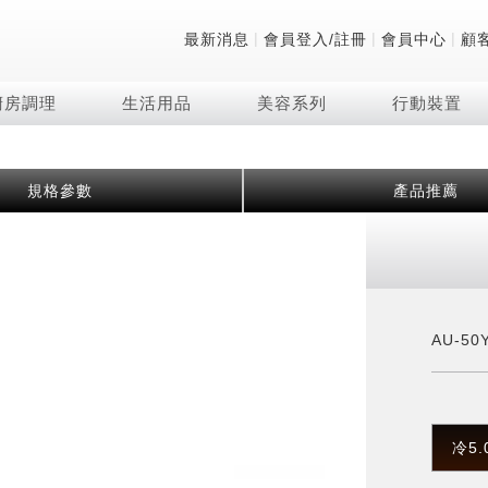
|
|
|
最新消息
會員登入/註冊
會員中心
顧
廚房調理
生活用品
美容系列
行動裝置
技術
除濕機系列
清洗系列
微波爐
防護用品系列
頭皮調理
技術
RACTIVE Air系列
飲品
保溫/冷藏系列
FAQ
規格參數
產品推薦
夏普量子臻原色
2合1空氣清淨除濕機
無孔槽系列介紹
機械轉盤微波爐
低反射蛾眼面罩
頭皮手持按摩器
新型冠狀病毒抑制實
羽量級無線快充吸塵
咖啡機
TEKION COOLER
美容家電
AQUOS XLED
自動除菌離子除濕機
無孔槽洗衣機
電子平板微波爐
自動除菌離子實證
Soda Presso氣泡水
AQUOS 8K 第三代
高效除濕機
滾筒洗衣機/乾衣機
電子轉盤微波爐
J-TECH空調技術
8K影像技術展現
AIoT智慧聯網除濕機
直立變頻洗衣機
空氣清淨機結合捕蚊
乾淨方美學除濕機
超音波清洗棒
自動除菌離子技術
AU-50
FAQ
PCI 自動除菌離子
冷5.