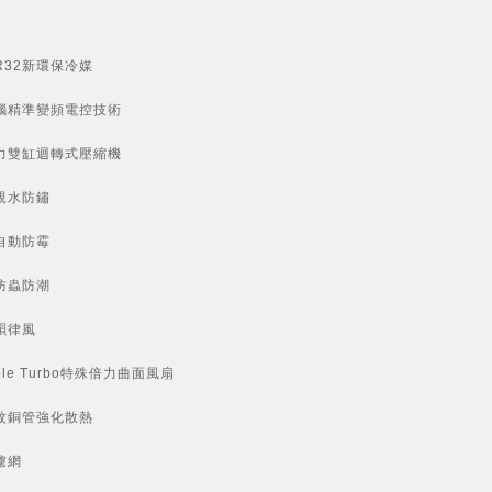
R32新環保冷媒
腦精準變頻電控技術
力雙缸迴轉式壓縮機
親水防鏽
自動防霉
防蟲防潮
韻律風
ble Turbo特殊倍力曲面風扇
紋銅管強化散熱
濾網