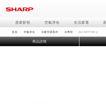
移
至
主
內
居家影視
空氣淨化
生活家電
容
首頁
空氣淨化
冷暖空調系列
冷專型
AU-50YTSH-Z
電視/顯示器系列
空氣淨化系列
冰箱系列
水波爐
照明系列
美容保濕
商用解決方案
影音週邊
冷暖空調系列
技術
烹飪
鞋體保養系列
美髮造型
商品詳情
AQUOS 8K
Purefit空氣美學機
冷凍庫
AIoT智慧水波爐
LED吸頂燈
水活力美容保濕器
商用顯示器
藍牙音響
冷暖型
冰箱系列介紹
AIoT智慧零水鍋
高科技鞋履賦活器
吹風機
商用微波爐
AQUOS XLED
AIoT智慧空氣清淨機
六門
水波爐
商用投影機
AIoT智慧空調
四門對開除菌冰箱
零水鍋
正負離子造型器
商用空氣清淨機
AQUOS QLED
水活力空氣清淨機
五門(左右開)
觸控式電子白板
冷專型
左右開除菌冰箱
AQUOS 4K UHD
空氣清淨機
四門
拼接電視牆
故障代碼查詢
AQUOS 2K FHD
自動除菌離子產生器
三門
DirectView LED
雙門
電風扇系列
FAQ
淨水器
暖風系列
FAQ
DC直流馬達立扇
無孔槽洗衣機
超淨系列淨水器
多功能暖烘機
iBarista 智慧咖啡機
3D清淨循環扇
左右開冰箱
淨水器濾芯
零水鍋
涼暖離子扇
無線吸塵器
水波爐