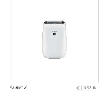
FU-J50T-W
商品對比