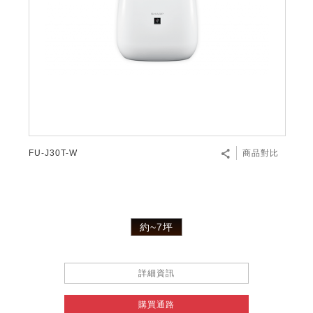
FU-J30T-W
商品對比
約~7坪
詳細資訊
購買通路