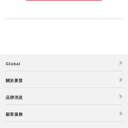
Global
關於夏普
品牌消息
顧客服務