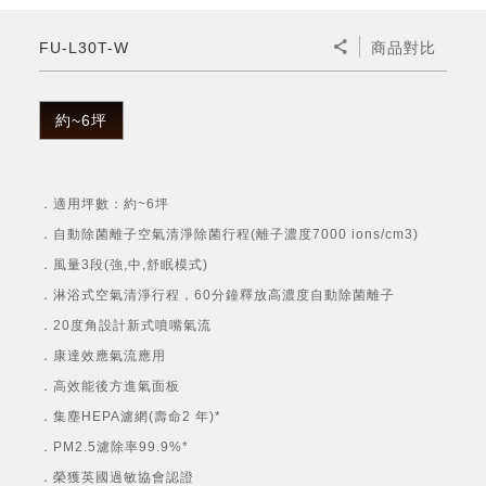
微波爐
五門(左右開)
四門對開除菌冰箱
無孔槽系列介紹
RACTIVE Air系列
空氣清淨機
冷專型
自動除菌離子除濕機
新型冠狀病毒抑制實證
電風扇系列
AQUOS 2K FHD
AQUOS 8K 第三代
商用設備
水活力美容保濕器
FU-L30T-W
商品對比
美髮造型
高科技鞋履賦活器
防護用品系列
零水鍋
機械轉盤微波爐
飲品
四門
左右開除菌冰箱
無孔槽洗衣機
羽量級無線快充吸塵器
FAQ
自動除菌離子產生器
故障代碼查詢
高效除濕機
自動除菌離子實證
DC直流馬達立扇
暖風系列
8K影像技術展現
商用解決方案
耗材配件
吹風機
頭皮調理
低反射蛾眼面罩
保溫/冷藏系列
電子平板微波爐
咖啡機
淨水器
三門
滾筒洗衣機/乾衣機
無孔槽洗衣機
約~6坪
AIoT智慧聯網除濕機
J-TECH空調技術
3D清淨循環扇
多功能暖烘機
FAQ
商用顯示器
正負離子造型器
頭皮手持按摩器
FAQ
TEKION COOLER 科技酷冷袋
電子轉盤微波爐
Soda Presso氣泡水機
超淨系列淨水器
FAQ
雙門
直立變頻洗衣機
左右開冰箱
乾淨方美學除濕機
空氣清淨機結合捕蚊技術
涼暖離子扇
PCI 自動除菌離子
．適用坪數：約~6坪
商用投影機
商用微波爐
美容家電
淨水器濾芯
iBarista 智慧咖啡機
超音波清洗棒
無線吸塵器
自動除菌離子技術
．自動除菌離子空氣清淨除菌行程(離子濃度7000 ions/cm3)
觸控式電子白板
商用空氣清淨機
．風量3段(強,中,舒眠模式)
零水鍋
．淋浴式空氣清淨行程，60分鐘釋放高濃度自動除菌離子
拼接電視牆
．20度角設計新式噴嘴氣流
水波爐
．康達效應氣流應用
DirectView LED
．高效能後方進氣面板
．集塵HEPA濾網(壽命2 年)*
．PM2.5濾除率99.9%*
．榮獲英國過敏協會認證