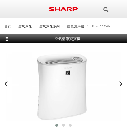
移
至
主
內
首頁
最新消息
空氣淨化
會員登入/註冊
空氣淨化系列
會員中心
空氣清淨機
顧客服務
FU-L30T-W
夏普可購樂線上
容
空氣清淨寶寶機
居家影視
電視/顯示器系列
空氣淨化
空氣淨化系列
生活家電
AQUOS 8K
影音週邊
冰箱系列
廚房調理
Purefit空氣美學機
冷暖空調系列
AQUOS XLED
藍牙音響
技術
水波爐
生活用品
冷凍庫
技術
AIoT智慧空氣清淨機
冷暖型
除濕機系列
AQUOS QLED
夏普量子臻原色
照明系列
美容系列
AIoT智慧水波爐
烹飪
六門
冰箱系列介紹
清洗系列
水活力空氣清淨機
AIoT智慧空調
2合1空氣清淨除濕機
技術
AQUOS 4K UHD
AQUOS XLED
美容保濕
行動裝置
LED吸頂燈
鞋體保養系列
水波爐
AIoT智慧零水鍋