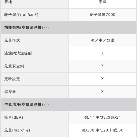
產地
泰國
離子濃度(ion/cm3)
離子濃度7000
功能規格(空氣清淨機) (-)
風量模式
強／中／舒眠
過濾網清潔提醒
X
兒童安全鎖
X
定時設定
X
感應器
X
空氣清淨(空氣清淨機) (-)
噪音(dBA)
強/47,中/38,舒眠/24
風量(m3/小時)
強/180,中/120,舒眠/60