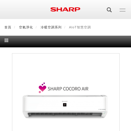
移
至
主
內
首頁
最新消息
空氣淨化
會員登入/註冊
冷暖空調系列
會員中心
AIoT智慧空調
顧客服務
夏普可購樂線上
容
居家影視
電視/顯示器系列
空氣淨化
空氣淨化系列
生活家電
AQUOS 8K
影音週邊
冰箱系列
廚房調理
Purefit空氣美學機
冷暖空調系列
AQUOS XLED
藍牙音響
技術
水波爐
生活用品
冷凍庫
技術
AIoT智慧空氣清淨機
冷暖型
除濕機系列
AQUOS QLED
夏普量子臻原色
照明系列
美容系列
AIoT智慧水波爐
烹飪
六門
冰箱系列介紹
清洗系列
水活力空氣清淨機
AIoT智慧空調
2合1空氣清淨除濕機
技術
AQUOS 4K UHD
AQUOS XLED
美容保濕
行動裝置
LED吸頂燈
鞋體保養系列
水波爐
AIoT智慧零水鍋