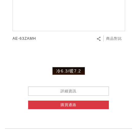
微波爐
五門(左右開)
四門對開除菌冰箱
無孔槽系列介紹
RACTIVE Air系列
空氣清淨機
冷專型
自動除菌離子除濕機
新型冠狀病毒抑制實證
電風扇系列
AQUOS 2K FHD
AQUOS 8K 第三代
商用設備
水活力美容保濕器
美髮造型
高科技鞋履賦活器
防護用品系列
零水鍋
機械轉盤微波爐
飲品
四門
左右開除菌冰箱
無孔槽洗衣機
羽量級無線快充吸塵器
FAQ
自動除菌離子產生器
故障代碼查詢
高效除濕機
自動除菌離子實證
DC直流馬達立扇
暖風系列
8K影像技術展現
商用解決方案
耗材配件
吹風機
頭皮調理
低反射蛾眼面罩
保溫/冷藏系列
電子平板微波爐
咖啡機
淨水器
三門
滾筒洗衣機/乾衣機
無孔槽洗衣機
AIoT智慧聯網除濕機
J-TECH空調技術
3D清淨循環扇
多功能暖烘機
FAQ
AE-63ZAMH
商品對比
商用顯示器
正負離子造型器
頭皮手持按摩器
FAQ
TEKION COOLER 科技酷冷袋
電子轉盤微波爐
Soda Presso氣泡水機
超淨系列淨水器
FAQ
雙門
直立變頻洗衣機
左右開冰箱
乾淨方美學除濕機
空氣清淨機結合捕蚊技術
涼暖離子扇
PCI 自動除菌離子
商用投影機
商用微波爐
美容家電
淨水器濾芯
iBarista 智慧咖啡機
超音波清洗棒
無線吸塵器
自動除菌離子技術
冷6.3/暖7.2
觸控式電子白板
商用空氣清淨機
零水鍋
拼接電視牆
詳細資訊
水波爐
購買通路
DirectView LED