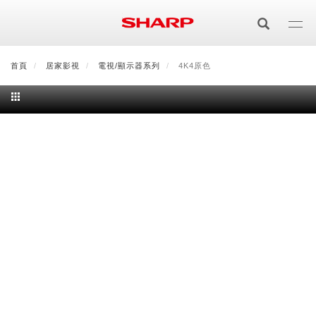
移
至
主
內
首頁
最新消息
居家影視
會員登入/註冊
電視/顯示器系列
會員中心
4K4原色
顧客服務
夏普可購樂線上
容
居家影視
電視/顯示器系列
空氣淨化
空氣淨化系列
生活家電
AQUOS 8K
影音週邊
冰箱系列
廚房調理
Purefit空氣美學機
冷暖空調系列
AQUOS XLED
藍牙音響
技術
水波爐
生活用品
冷凍庫
技術
AIoT智慧空氣清淨機
冷暖型
除濕機系列
AQUOS QLED
夏普量子臻原色
照明系列
美容系列
AIoT智慧水波爐
烹飪
六門
冰箱系列介紹
清洗系列
水活力空氣清淨機
AIoT智慧空調
2合1空氣清淨除濕機
技術
AQUOS 4K UHD
AQUOS XLED
美容保濕
行動裝置
LED吸頂燈
鞋體保養系列
水波爐
AIoT智慧零水鍋