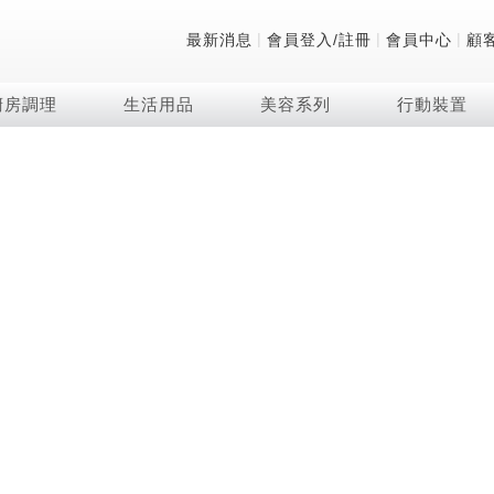
|
|
|
最新消息
會員登入/註冊
會員中心
顧
廚房調理
生活用品
美容系列
行動裝置
技術
除濕機系列
清洗系列
微波爐
防護用品系列
頭皮調理
技術
RACTIVE Air系列
飲品
保溫/冷藏系列
FAQ
夏普量子臻原色
2合1空氣清淨除濕機
無孔槽系列介紹
機械轉盤微波爐
低反射蛾眼面罩
頭皮手持按摩器
新型冠狀病毒抑制實
羽量級無線快充吸塵
咖啡機
TEKION COOLER
美容家電
AQUOS XLED
自動除菌離子除濕機
無孔槽洗衣機
電子平板微波爐
自動除菌離子實證
Soda Presso氣泡水
AQUOS 8K 第三代
高效除濕機
滾筒洗衣機/乾衣機
電子轉盤微波爐
J-TECH空調技術
8K影像技術展現
AIoT智慧聯網除濕機
直立變頻洗衣機
空氣清淨機結合捕蚊
乾淨方美學除濕機
超音波清洗棒
自動除菌離子技術
FAQ
PCI 自動除菌離子