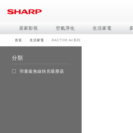
移
至
主
內
居家影視
空氣淨化
生活家電
容
首頁
生活家電
RACTIVE Air系列
電視/顯示器系列
空氣淨化系列
冰箱系列
水波爐
照明系列
美容保濕
商用解決方案
影音週邊
冷暖空調系列
技術
烹飪
鞋體保養系列
美髮造型
AQUOS 8K
Purefit空氣美學機
冷凍庫
AIoT智慧水波爐
LED吸頂燈
水活力美容保濕器
商用顯示器
藍牙音響
冷暖型
冰箱系列介紹
AIoT智慧零水鍋
高科技鞋履賦活器
吹風機
商用微波爐
分類
AQUOS XLED
AIoT智慧空氣清淨機
六門
水波爐
商用投影機
AIoT智慧空調
四門對開除菌冰箱
零水鍋
正負離子造型器
商用空氣清淨機
AQUOS QLED
水活力空氣清淨機
五門(左右開)
觸控式電子白板
冷專型
左右開除菌冰箱
羽量級無線快充吸塵器
AQUOS 4K UHD
空氣清淨機
四門
拼接電視牆
故障代碼查詢
AQUOS 2K FHD
自動除菌離子產生器
三門
DirectView LED
雙門
電風扇系列
FAQ
淨水器
暖風系列
FAQ
DC直流馬達立扇
無孔槽洗衣機
超淨系列淨水器
多功能暖烘機
iBarista 智慧咖啡機
3D清淨循環扇
左右開冰箱
淨水器濾芯
零水鍋
涼暖離子扇
無線吸塵器
水波爐