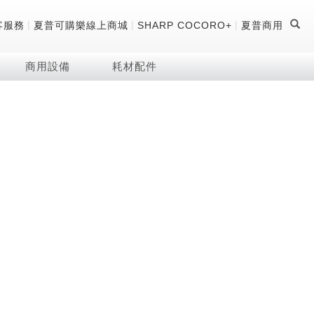
|
|
|
客服務
夏普可購樂線上商城
SHARP COCORO+
夏普商用
商用設備
耗材配件
證
器
 科技酷冷袋
機
技術