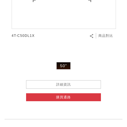
微波爐
五門(左右開)
四門對開除菌冰箱
無孔槽系列介紹
RACTIVE Air系列
空氣清淨機
冷專型
自動除菌離子除濕機
新型冠狀病毒抑制實證
電風扇系列
AQUOS 2K FHD
AQUOS 8K 第三代
商用設備
水活力美容保濕器
美髮造型
高科技鞋履賦活器
防護用品系列
零水鍋
機械轉盤微波爐
飲品
四門
左右開除菌冰箱
無孔槽洗衣機
羽量級無線快充吸塵器
FAQ
自動除菌離子產生器
故障代碼查詢
高效除濕機
自動除菌離子實證
DC直流馬達立扇
暖風系列
8K影像技術展現
商用解決方案
耗材配件
吹風機
頭皮調理
低反射蛾眼面罩
保溫/冷藏系列
電子平板微波爐
咖啡機
淨水器
三門
滾筒洗衣機/乾衣機
無孔槽洗衣機
AIoT智慧聯網除濕機
J-TECH空調技術
3D清淨循環扇
多功能暖烘機
FAQ
4T-C50DL1X
商品對比
商用顯示器
正負離子造型器
頭皮手持按摩器
FAQ
TEKION COOLER 科技酷冷袋
電子轉盤微波爐
Soda Presso氣泡水機
超淨系列淨水器
FAQ
雙門
直立變頻洗衣機
左右開冰箱
乾淨方美學除濕機
空氣清淨機結合捕蚊技術
涼暖離子扇
PCI 自動除菌離子
商用投影機
商用微波爐
美容家電
淨水器濾芯
iBarista 智慧咖啡機
超音波清洗棒
無線吸塵器
自動除菌離子技術
50"
觸控式電子白板
商用空氣清淨機
零水鍋
拼接電視牆
詳細資訊
水波爐
購買通路
DirectView LED