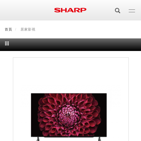
移
至
主
內
首頁
最新消息
居家影視
會員登入/註冊
會員中心
顧客服務
夏普可購樂線上
容
居家影視
電視/顯示器系列
空氣淨化
空氣淨化系列
生活家電
AQUOS 8K
影音週邊
冰箱系列
廚房調理
Purefit空氣美學機
冷暖空調系列
AQUOS XLED
藍牙音響
技術
水波爐
生活用品
冷凍庫
技術
AIoT智慧空氣清淨機
冷暖型
除濕機系列
AQUOS QLED
夏普量子臻原色
照明系列
美容系列
AIoT智慧水波爐
烹飪
六門
冰箱系列介紹
清洗系列
水活力空氣清淨機
AIoT智慧空調
2合1空氣清淨除濕機
技術
AQUOS 4K UHD
AQUOS XLED
美容保濕
行動裝置
LED吸頂燈
鞋體保養系列
水波爐
AIoT智慧零水鍋