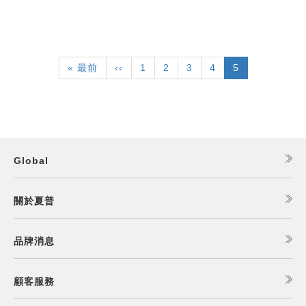
Pagination
First
« 最前
Previous
‹‹
頁
1
頁
2
頁
3
頁
4
目
5
page
page
面
面
面
面
前
頁
面
Global
關於夏普
品牌消息
顧客服務