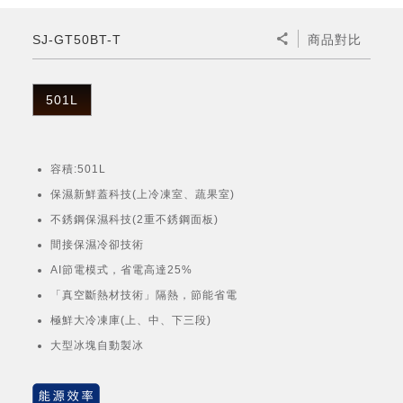
微波爐
五門(左右開)
四門對開除菌冰箱
無孔槽系列介紹
RACTIVE Air系列
空氣清淨機
冷專型
自動除菌離子除濕機
新型冠狀病毒抑制實證
電風扇系列
AQUOS 2K FHD
AQUOS 8K 第三代
商用設備
水活力美容保濕器
SJ-GT50BT-T
商品對比
美髮造型
高科技鞋履賦活器
防護用品系列
零水鍋
機械轉盤微波爐
飲品
四門
左右開除菌冰箱
無孔槽洗衣機
羽量級無線快充吸塵器
FAQ
自動除菌離子產生器
故障代碼查詢
高效除濕機
自動除菌離子實證
DC直流馬達立扇
暖風系列
8K影像技術展現
商用解決方案
耗材配件
吹風機
頭皮調理
低反射蛾眼面罩
保溫/冷藏系列
電子平板微波爐
咖啡機
淨水器
三門
滾筒洗衣機/乾衣機
無孔槽洗衣機
501L
AIoT智慧聯網除濕機
J-TECH空調技術
3D清淨循環扇
多功能暖烘機
FAQ
商用顯示器
正負離子造型器
頭皮手持按摩器
FAQ
TEKION COOLER 科技酷冷袋
電子轉盤微波爐
Soda Presso氣泡水機
超淨系列淨水器
FAQ
雙門
直立變頻洗衣機
左右開冰箱
乾淨方美學除濕機
空氣清淨機結合捕蚊技術
涼暖離子扇
PCI 自動除菌離子
容積:501L
商用投影機
商用微波爐
美容家電
淨水器濾芯
iBarista 智慧咖啡機
超音波清洗棒
無線吸塵器
自動除菌離子技術
保濕新鮮蓋科技(上冷凍室、蔬果室)
觸控式電子白板
商用空氣清淨機
不銹鋼保濕科技(2重不銹鋼面板)
零水鍋
間接保濕冷卻技術
拼接電視牆
AI節電模式，省電高達25%
水波爐
「真空斷熱材技術」隔熱，節能省電
DirectView LED
極鮮大冷凍庫(上、中、下三段)
大型冰塊自動製冰