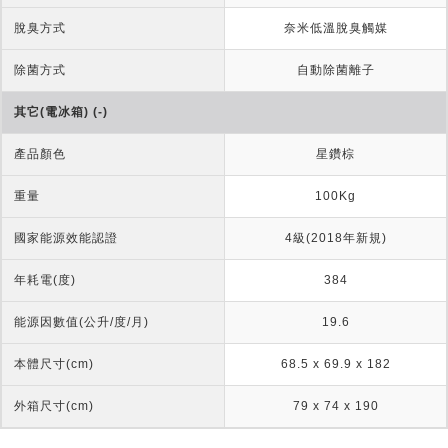
脫臭方式
奈米低溫脫臭觸媒
除菌方式
自動除菌離子
其它(電冰箱) (-)
產品顏色
星鑽棕
重量
100Kg
國家能源效能認證
4級(2018年新規)
年耗電(度)
384
能源因數值(公升/度/月)
19.6
本體尺寸(cm)
68.5 x 69.9 x 182
外箱尺寸(cm)
79 x 74 x 190