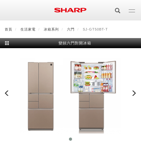
移
至
主
內
首頁
最新消息
生活家電
會員登入/註冊
冰箱系列
會員中心
六門
SJ-GT50BT-T
顧客服務
夏普可購樂線上
容
變頻六門對開冰箱
居家影視
電視/顯示器系列
空氣淨化
空氣淨化系列
生活家電
AQUOS 8K
影音週邊
冰箱系列
廚房調理
Purefit空氣美學機
冷暖空調系列
AQUOS XLED
藍牙音響
技術
水波爐
生活用品
冷凍庫
技術
AIoT智慧空氣清淨機
冷暖型
除濕機系列
AQUOS QLED
夏普量子臻原色
照明系列
美容系列
AIoT智慧水波爐
烹飪
六門
冰箱系列介紹
清洗系列
水活力空氣清淨機
AIoT智慧空調
2合1空氣清淨除濕機
技術
AQUOS 4K UHD
AQUOS XLED
美容保濕
行動裝置
LED吸頂燈
鞋體保養系列
水波爐
AIoT智慧零水鍋