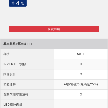
購買通路
基本規格(電冰箱) (-)
容積
501L
INVERTER變頻
O
靜音設計
O
節能運轉
AI節電模式(最高達25%)
自動偵測守護運轉
O
LED觸控面板
-