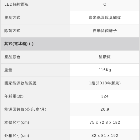
LED觸控面板
O
脫臭方式
奈米低溫脫臭觸媒
除菌方式
自動除菌離子
其它(電冰箱) (-)
產品顏色
星鑽棕
重量
115Kg
國家能源效能認證
1級(2018年新規)
年耗電(度)
324
能源因數值(公升/度/月)
26.9
本體尺寸(cm)
75 x 72.8 x 182
外箱尺寸(cm)
82 x 81 x 192