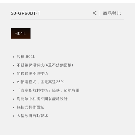
微波爐
五門(左右開)
四門對開除菌冰箱
無孔槽系列介紹
RACTIVE Air系列
空氣清淨機
冷專型
自動除菌離子除濕機
新型冠狀病毒抑制實證
電風扇系列
AQUOS 2K FHD
AQUOS 8K 第三代
商用設備
水活力美容保濕器
SJ-GF60BT-T
商品對比
美髮造型
高科技鞋履賦活器
防護用品系列
零水鍋
機械轉盤微波爐
飲品
四門
左右開除菌冰箱
無孔槽洗衣機
羽量級無線快充吸塵器
FAQ
自動除菌離子產生器
故障代碼查詢
高效除濕機
自動除菌離子實證
DC直流馬達立扇
暖風系列
8K影像技術展現
商用解決方案
耗材配件
吹風機
頭皮調理
低反射蛾眼面罩
保溫/冷藏系列
電子平板微波爐
咖啡機
淨水器
三門
滾筒洗衣機/乾衣機
無孔槽洗衣機
601L
AIoT智慧聯網除濕機
J-TECH空調技術
3D清淨循環扇
多功能暖烘機
FAQ
商用顯示器
正負離子造型器
頭皮手持按摩器
FAQ
TEKION COOLER 科技酷冷袋
電子轉盤微波爐
Soda Presso氣泡水機
超淨系列淨水器
FAQ
雙門
直立變頻洗衣機
左右開冰箱
乾淨方美學除濕機
空氣清淨機結合捕蚊技術
涼暖離子扇
PCI 自動除菌離子
容積:601L
商用投影機
商用微波爐
美容家電
淨水器濾芯
iBarista 智慧咖啡機
超音波清洗棒
無線吸塵器
自動除菌離子技術
不銹鋼保濕科技(4重不銹鋼面板)
觸控式電子白板
商用空氣清淨機
間接保濕冷卻技術
零水鍋
AI節電模式，省電高達25%
拼接電視牆
「真空斷熱材技術」隔熱，節能省電
水波爐
對開無中柱省空間省能耗設計
DirectView LED
觸控式操作面板
大型冰塊自動製冰