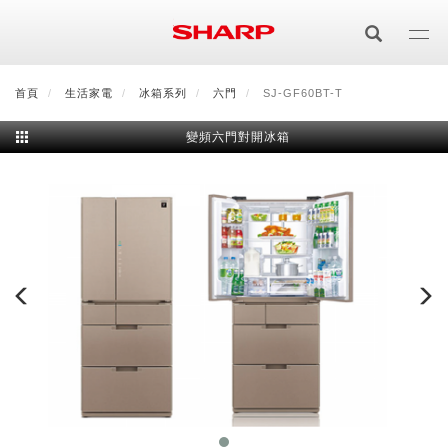
移
至
主
內
首頁
最新消息
生活家電
會員登入/註冊
冰箱系列
會員中心
六門
SJ-GF60BT-T
顧客服務
夏普可購樂線上
容
變頻六門對開冰箱
居家影視
電視/顯示器系列
空氣淨化
空氣淨化系列
生活家電
AQUOS 8K
影音週邊
冰箱系列
廚房調理
Purefit空氣美學機
冷暖空調系列
AQUOS XLED
藍牙音響
技術
水波爐
生活用品
冷凍庫
技術
AIoT智慧空氣清淨機
冷暖型
除濕機系列
AQUOS QLED
夏普量子臻原色
照明系列
美容系列
AIoT智慧水波爐
烹飪
六門
冰箱系列介紹
清洗系列
水活力空氣清淨機
AIoT智慧空調
2合1空氣清淨除濕機
技術
AQUOS 4K UHD
AQUOS XLED
美容保濕
行動裝置
LED吸頂燈
鞋體保養系列
水波爐
AIoT智慧零水鍋